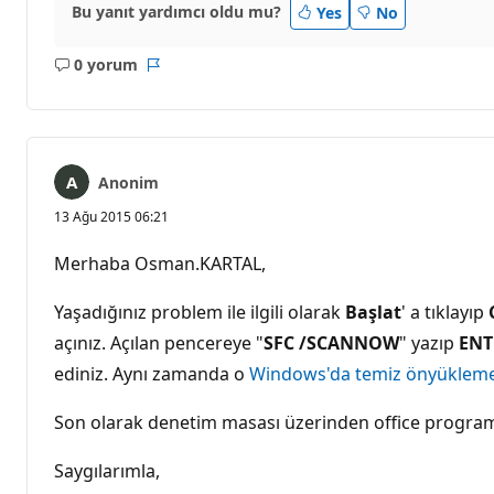
Bu yanıt yardımcı oldu mu?
Yes
No
0 yorum
Açıklama
Rapor
yok
Anonim
13 Ağu 2015 06:21
Merhaba Osman.KARTAL,
Yaşadığınız problem ile ilgili olarak
Başlat
' a tıklayıp
açınız. Açılan pencereye "
SFC /SCANNOW
" yazıp
ENT
ediniz. Aynı zamanda o
Windows'da temiz önyükleme
Son olarak denetim masası üzerinden office programın
Saygılarımla,