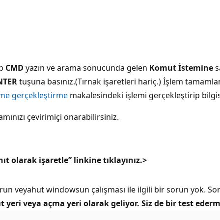
ıp
CMD
yazın ve arama sonucunda gelen
Komut İstemine
s
NTER
tuşuna basınız.(Tırnak işaretleri hariç.) İşlem tamamla
me gerçekleştirme
makalesindeki işlemi gerçekleştirip bilgis
ınızı çevirimiçi onarabilirsiniz.
ıt olarak işaretle” linkine tıklayınız.>
ir sorun veyahut windowsun çalışması ile ilgili bir sorun yok
t yeri veya açma yeri olarak geliyor. Siz de bir test ederm