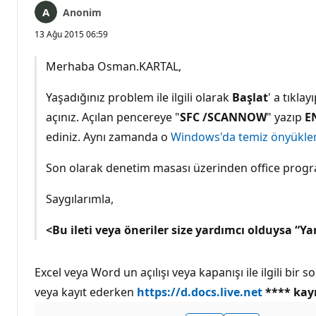
Anonim
13 Ağu 2015 06:59
Merhaba Osman.KARTAL,
Yaşadığınız problem ile ilgili olarak
Başlat
' a tıklay
açınız. Açılan pencereye "
SFC /SCANNOW
" yazıp
E
ediniz. Aynı zamanda o
Windows'da temiz önyükle
Son olarak denetim masası üzerinden office program
Saygılarımla,
<Bu ileti veya öneriler size yardımcı olduysa “Yan
Excel veya Word un açılışı veya kapanışı ile ilgili b
veya kayıt ederken
https://d.docs.live.net
**** kayı