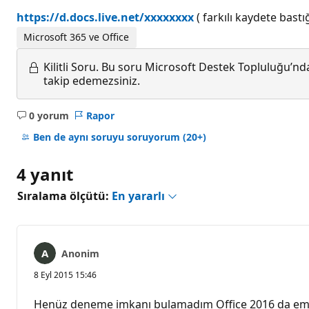
https://d.docs.live.net/xxxxxxxx
( farkılı kaydete bast
Microsoft 365 ve Office
Kilitli Soru.
Bu soru Microsoft Destek Topluluğu’ndan
takip edemezsiniz.
0 yorum
Rapor
Açıklama
yok
Ben de aynı soruyu soruyorum
(20+)
4 yanıt
Sıralama ölçütü:
En yararlı
Anonim
8 Eyl 2015 15:46
Henüz deneme imkanı bulamadım Office 2016 da emin