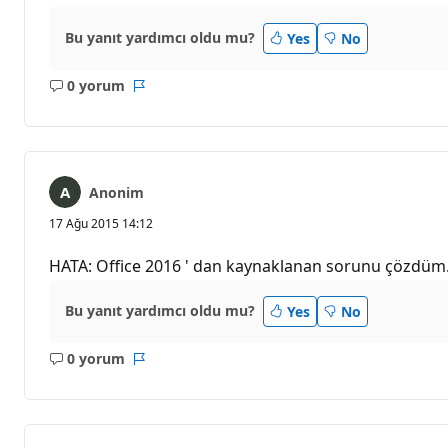
Bu yanıt yardımcı oldu mu?
Yes
No
0 yorum
Açıklama
Rapor
yok
Anonim
17 Ağu 2015 14:12
HATA: Office 2016 ' dan kaynaklanan sorunu çözdüm.
Bu yanıt yardımcı oldu mu?
Yes
No
0 yorum
Açıklama
Rapor
yok