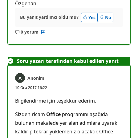
Özgehan
Bu yanıt yardımcı oldu mu?
Yes
No
0 yorum
Açıklama
Rapor
yok
Soru yazarı tarafından kabul edilen yanıt
Anonim
10 Oca 2017 16:22
Bilgilendirme için teşekkür ederim.
Sizden ricam
Office
programını aşağıda
bulunan makalede yer alan adımlara uyarak
kaldırıp tekrar yüklemeniz olacaktır. Office