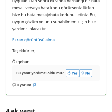
uyguladıktan sonra ekranda herhangi bir hata
mesajı ve/veya hata kodu görürseniz lütfen
bize bu hata mesajı/hata kodunu iletiniz. Bu,
uygun çözüm yolunu sunabilmemiz için bize
yardımcı olacaktır.
Ekran görüntüsü alma
Teşekkürler,
Özgehan
Bu yanıt yardımcı oldu mu?
Yes
No
0 yorum
Açıklama
Rapor
yok
4 ek yanıt