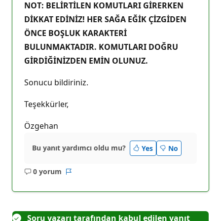
NOT: BELİRTİLEN KOMUTLARI GİRERKEN
DİKKAT EDİNİZ! HER SAĞA EĞİK ÇİZGİDEN
ÖNCE BOŞLUK KARAKTERİ
BULUNMAKTADIR. KOMUTLARI DOĞRU
GİRDİĞİNİZDEN EMİN OLUNUZ.
Sonucu bildiriniz.
Teşekkürler,
Özgehan
Bu yanıt yardımcı oldu mu?
Yes
No
0 yorum
Açıklama
Rapor
yok
Soru yazarı tarafından kabul edilen yanıt