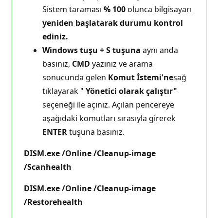
Sistem taraması
% 100
olunca bilgisayarı
yeniden başlatarak durumu kontrol
ediniz.
Windows tuşu + S tuşuna
aynı anda
basınız,
CMD
yazınız ve arama
sonucunda gelen
Komut İstemi'ne
sağ
tıklayarak "
Yönetici olarak çalıştır"
seçeneği ile açınız. Açılan pencereye
aşağıdaki komutları sırasıyla girerek
ENTER
tuşuna basınız.
DISM.exe /Online /Cleanup-image
/Scanhealth
DISM.exe /Online /Cleanup-image
/Restorehealth