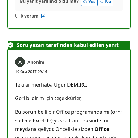
Bu yanıt yardımcı oldu mu?
Yes
No
0 yorum
Açıklama
Rapor
yok
Soru yazarı tarafından kabul edilen yanıt
Anonim
10 Oca 2017 09:14
Tekrar merhaba Ugur DEMIRCI,
Geri bildirim için teşekkürler,
Bu sorun belli bir Office programında mı (örn;
sadece Excel'de) yoksa tüm hepsinde mi
meydana geliyor. Öncelikle sizden
Office
programınız aşağıdaki makalede belirtildiği