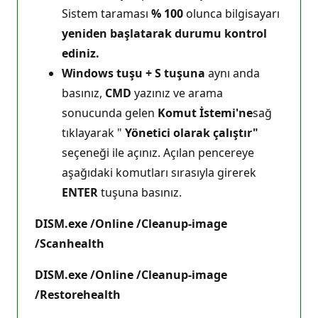
Sistem taraması
% 100
olunca bilgisayarı
yeniden başlatarak durumu kontrol
ediniz.
Windows tuşu + S tuşuna
aynı anda
basınız,
CMD
yazınız ve arama
sonucunda gelen
Komut İstemi'ne
sağ
tıklayarak "
Yönetici olarak çalıştır"
seçeneği ile açınız. Açılan pencereye
aşağıdaki komutları sırasıyla girerek
ENTER
tuşuna basınız.
DISM.exe /Online /Cleanup-image
/Scanhealth
DISM.exe /Online /Cleanup-image
/Restorehealth