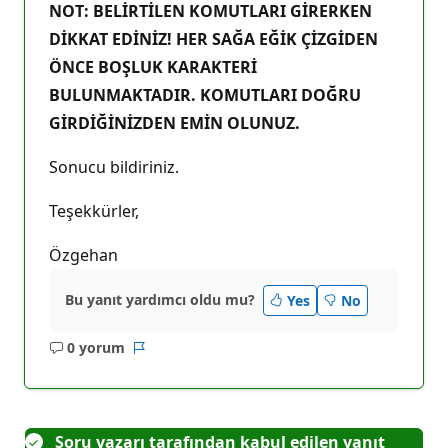
NOT: BELİRTİLEN KOMUTLARI GİRERKEN
DİKKAT EDİNİZ! HER SAĞA EĞİK ÇİZGİDEN
ÖNCE BOŞLUK KARAKTERİ
BULUNMAKTADIR. KOMUTLARI DOĞRU
GİRDİĞİNİZDEN EMİN OLUNUZ.
Sonucu bildiriniz.
Teşekkürler,
Özgehan
Bu yanıt yardımcı oldu mu?
Yes
No
0 yorum
Açıklama
Rapor
yok
Soru yazarı tarafından kabul edilen yanıt