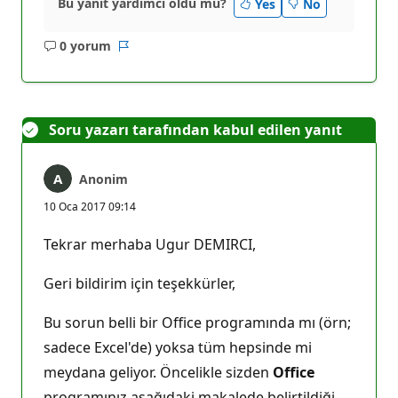
Bu yanıt yardımcı oldu mu?
Yes
No
0 yorum
Açıklama
Rapor
yok
Soru yazarı tarafından kabul edilen yanıt
Anonim
10 Oca 2017 09:14
Tekrar merhaba Ugur DEMIRCI,
Geri bildirim için teşekkürler,
Bu sorun belli bir Office programında mı (örn;
sadece Excel'de) yoksa tüm hepsinde mi
meydana geliyor. Öncelikle sizden
Office
programınız aşağıdaki makalede belirtildiği