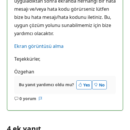
uyguladıktan sonra ekranda herhangi bir hata
mesajı ve/veya hata kodu görürseniz lütfen
bize bu hata mesajı/hata kodunu iletiniz. Bu,
uygun çözüm yolunu sunabilmemiz için bize
yardımcı olacaktır.
Ekran görüntüsü alma
Teşekkürler,
Özgehan
Bu yanıt yardımcı oldu mu?
Yes
No
0 yorum
Açıklama
Rapor
yok
4 ek yanıt