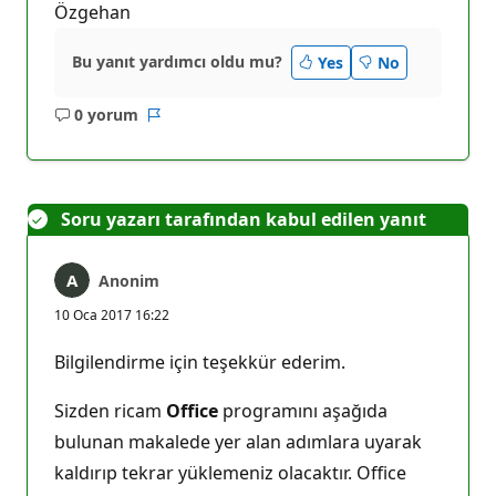
Özgehan
Bu yanıt yardımcı oldu mu?
Yes
No
0 yorum
Açıklama
Rapor
yok
Soru yazarı tarafından kabul edilen yanıt
Anonim
10 Oca 2017 16:22
Bilgilendirme için teşekkür ederim.
Sizden ricam
Office
programını aşağıda
bulunan makalede yer alan adımlara uyarak
kaldırıp tekrar yüklemeniz olacaktır. Office