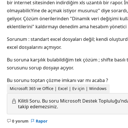
bir internet sitesinden indirdiğim xls uzantılı bir rapor
olmayabilir.Yine de açmak istiyor musunuz" diye sorardı,
geliyor. Çözüm önerilerinden "Dinamik veri değişimi kul
eklentilerini" kaldırmayı denedim ama hesabım yönetici
Sorunum : standart excel dosyaları değil; kendi oluştur
excel dosyalarını açmıyor.
Bu soruna karşılık bulabildiğim tek çözüm ; shifte basıl
sorusunu sorup dosyayı açıyor.
Bu sorunu toptan çözme imkanı var mı acaba ?
Microsoft 365 ve Office | Excel | Ev için | Windows
Kilitli Soru.
Bu soru Microsoft Destek Topluluğu’ndan
takip edemezsiniz.
0 yorum
Rapor
Açıklama