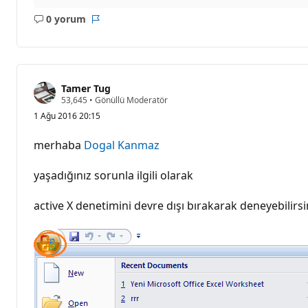
0 yorum
Açıklama
Rapor
yok
Tamer Tug
S
53,645
•
Gönüllü Moderatör
a
1 Ağu 2016 20:15
y
g
ı
merhaba
Dogal Kanmaz
n
l
ı
yaşadığınız sorunla ilgili olarak
k
p
u
active X denetimini devre dışı bırakarak deneyebilir
a
n
ı