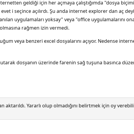
. İnternetten geldiği için her açmaya çalıştığımda "dosya biç
 evet i seçince açılırdı. Şu anda internet explorer dan aç d
lanılan uygulamaları yoksay" veya "office uygulamalarını o
 olmasına rağmen izin vermedi.
duğum veya benzeri excel dosyalarını açıyor. Nedense intern
ı tutarak dosyanın üzerinde farenin sağ tuşuna basınca düze
 aktarıldı. Yararlı olup olmadığını belirtmek için oy verebi