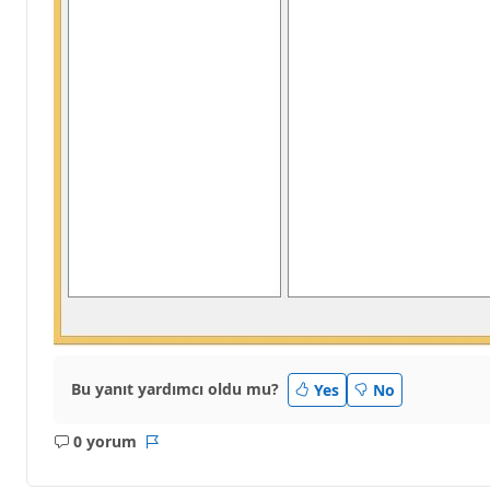
Bu yanıt yardımcı oldu mu?
Yes
No
0 yorum
Açıklama
Rapor
yok