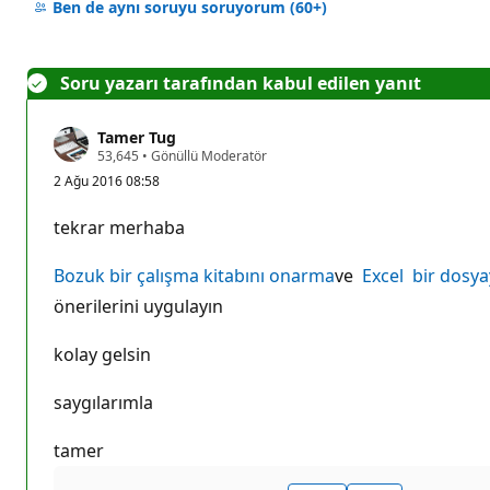
yok
Ben de aynı soruyu soruyorum
(60+)
Soru yazarı tarafından kabul edilen yanıt
Tamer Tug
S
53,645
•
Gönüllü Moderatör
a
2 Ağu 2016 08:58
y
g
ı
tekrar merhaba
n
l
ı
Bozuk bir çalışma kitabını onarma
ve
Excel bir dosyay
k
p
önerilerini uygulayın
u
a
kolay gelsin
n
ı
saygılarımla
tamer