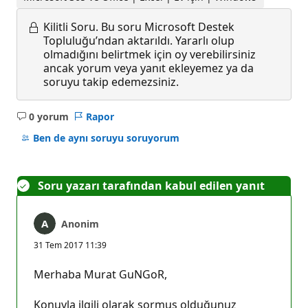
Kilitli Soru.
Bu soru Microsoft Destek
Topluluğu’ndan aktarıldı. Yararlı olup
olmadığını belirtmek için oy verebilirsiniz
ancak yorum veya yanıt ekleyemez ya da
soruyu takip edemezsiniz.
0 yorum
Rapor
Açıklama
yok
Ben de aynı soruyu soruyorum
Soru yazarı tarafından kabul edilen yanıt
Anonim
31 Tem 2017 11:39
Merhaba Murat GuNGoR,
Konuyla ilgili olarak sormuş olduğunuz