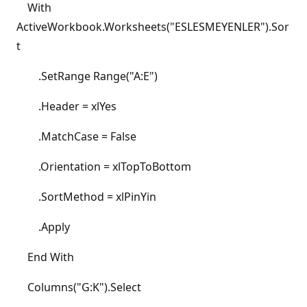
With
ActiveWorkbook.Worksheets("ESLESMEYENLER").Sor
t
.SetRange Range("A:E")
.Header = xlYes
.MatchCase = False
.Orientation = xlTopToBottom
.SortMethod = xlPinYin
.Apply
End With
Columns("G:K").Select