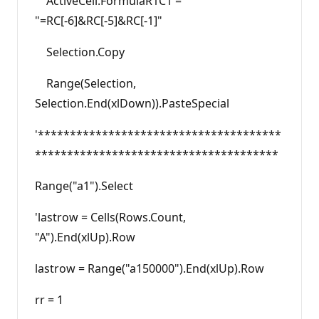
ActiveCell.FormulaR1C1 =
"=RC[-6]&RC[-5]&RC[-1]"
Selection.Copy
Range(Selection,
Selection.End(xlDown)).PasteSpecial
'**************************************
**************************************
Range("a1").Select
'lastrow = Cells(Rows.Count,
"A").End(xlUp).Row
lastrow = Range("a150000").End(xlUp).Row
rr = 1