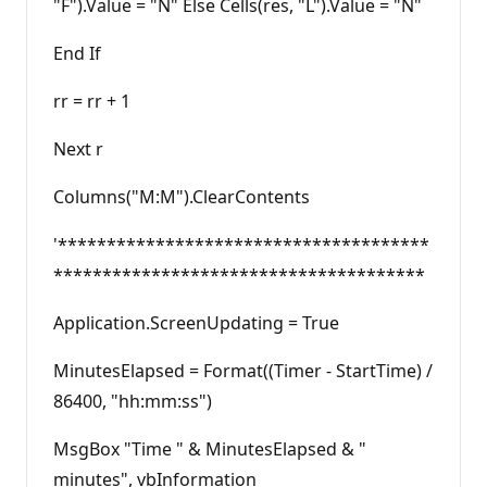
"F").Value = "N" Else Cells(res, "L").Value = "N"
End If
rr = rr + 1
Next r
Columns("M:M").ClearContents
'**************************************
**************************************
Application.ScreenUpdating = True
MinutesElapsed = Format((Timer - StartTime) /
86400, "hh:mm:ss")
MsgBox "Time " & MinutesElapsed & "
minutes", vbInformation