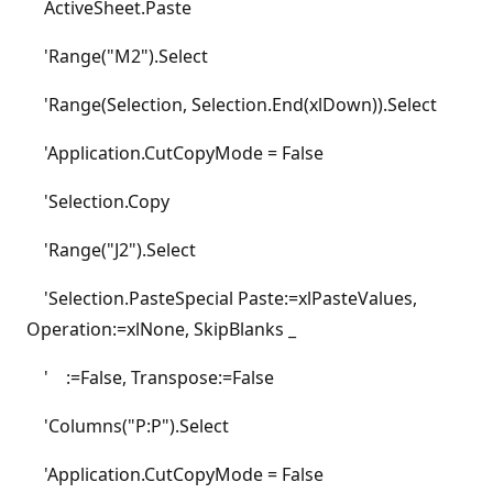
ActiveSheet.Paste
'Range("M2").Select
'Range(Selection, Selection.End(xlDown)).Select
'Application.CutCopyMode = False
'Selection.Copy
'Range("J2").Select
'Selection.PasteSpecial Paste:=xlPasteValues,
Operation:=xlNone, SkipBlanks _
' :=False, Transpose:=False
'Columns("P:P").Select
'Application.CutCopyMode = False