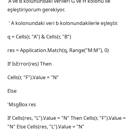
'A ve B kolunundaki verileri G ve H kolonu ile
eşleştiriyorum gerekiyor.
' A kolonundaki veri b kolonundakilerle eşleştir.
q = Cells(r, "A") & Cells(r, "B")
res = Application.Match(q, Range("M:M"), 0)
If IsError(res) Then
Cells(r, "F").Value = "N"
Else
'MsgBox res
If Cells(res, "L").Value = "N" Then Cells(r, "F").Value =
"N" Else Cells(res, "L").Value = "N"