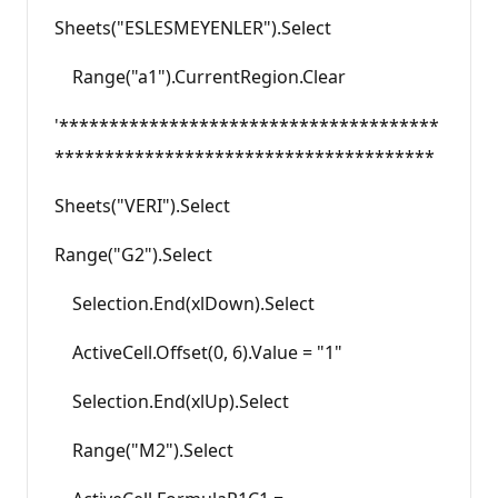
Sheets("ESLESMEYENLER").Select
Range("a1").CurrentRegion.Clear
'**************************************
**************************************
Sheets("VERI").Select
Range("G2").Select
Selection.End(xlDown).Select
ActiveCell.Offset(0, 6).Value = "1"
Selection.End(xlUp).Select
Range("M2").Select