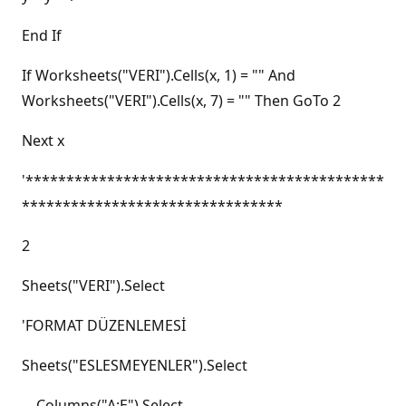
End If
If Worksheets("VERI").Cells(x, 1) = "" And
Worksheets("VERI").Cells(x, 7) = "" Then GoTo 2
Next x
'********************************************
********************************
2
Sheets("VERI").Select
'FORMAT DÜZENLEMESİ
Sheets("ESLESMEYENLER").Select
Columns("A:E").Select