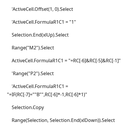
'ActiveCell.Offset(1, 0).Select
'ActiveCell.FormulaR1C1 = "1"
Selection.End(xlUp).Select
Range("M2").Select
ActiveCell.FormulaR1C1 = "=RC[-6]&RC[-5]&RC[-1]"
'Range("P2").Select
'ActiveCell.FormulaR1C1 =
"=IF(RC[-7]=""B"",RC[-6]*-1,RC[-6]*1)"
Selection.Copy
Range(Selection, Selection.End(xlDown)).Select