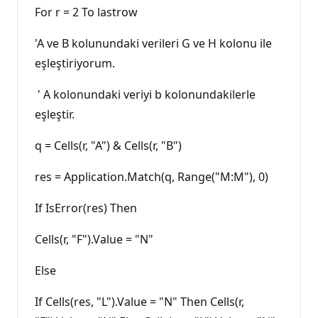
For r = 2 To lastrow
'A ve B kolunundaki verileri G ve H kolonu ile
eşleştiriyorum.
' A kolonundaki veriyi b kolonundakilerle
eşleştir.
q = Cells(r, "A") & Cells(r, "B")
res = Application.Match(q, Range("M:M"), 0)
If IsError(res) Then
Cells(r, "F").Value = "N"
Else
If Cells(res, "L").Value = "N" Then Cells(r,