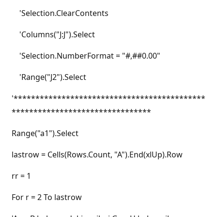
'Selection.ClearContents
'Columns("J:J").Select
'Selection.NumberFormat = "#,##0.00"
'Range("J2").Select
'********************************************
********************************
Range("a1").Select
lastrow = Cells(Rows.Count, "A").End(xlUp).Row
rr = 1
For r = 2 To lastrow