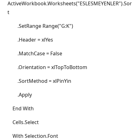
ActiveWorkbook.Worksheets("ESLESMEYENLER").Sor
t
.SetRange Range("G:K")
.Header = xlYes
.MatchCase = False
.Orientation = xlTopToBottom
.SortMethod = xlPinYin
.Apply
End With
Cells.Select
With Selection.Font