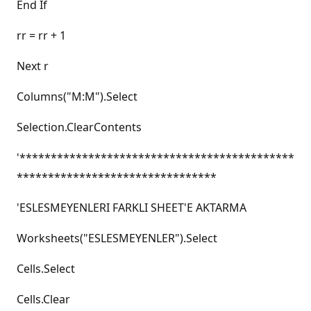
End If
rr = rr + 1
Next r
Columns("M:M").Select
Selection.ClearContents
'********************************************
********************************
'ESLESMEYENLERI FARKLI SHEET'E AKTARMA
Worksheets("ESLESMEYENLER").Select
Cells.Select
Cells.Clear