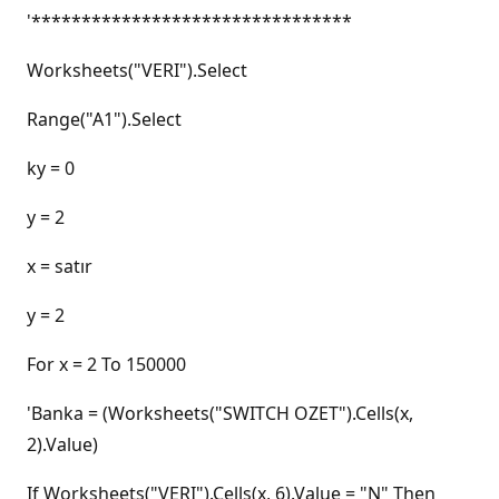
'********************************
Worksheets("VERI").Select
Range("A1").Select
ky = 0
y = 2
x = satır
y = 2
For x = 2 To 150000
'Banka = (Worksheets("SWITCH OZET").Cells(x,
2).Value)
If Worksheets("VERI").Cells(x, 6).Value = "N" Then