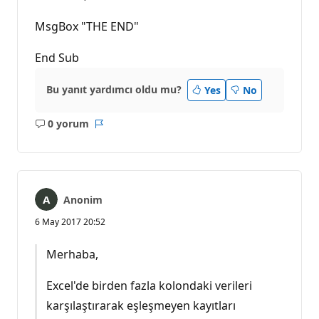
MsgBox "THE END"
End Sub
Bu yanıt yardımcı oldu mu?
Yes
No
0 yorum
Açıklama
Rapor
yok
Anonim
6 May 2017 20:52
Merhaba,
Excel'de birden fazla kolondaki verileri
karşılaştırarak eşleşmeyen kayıtları