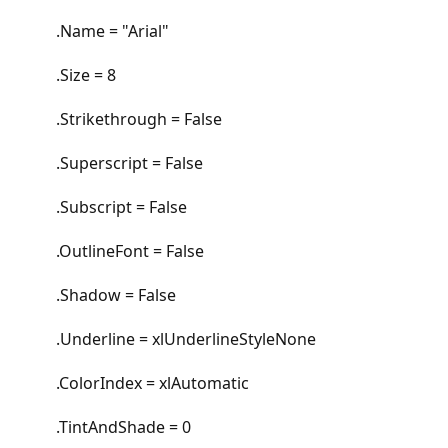
.Name = "Arial"
.Size = 8
.Strikethrough = False
.Superscript = False
.Subscript = False
.OutlineFont = False
.Shadow = False
.Underline = xlUnderlineStyleNone
.ColorIndex = xlAutomatic
.TintAndShade = 0