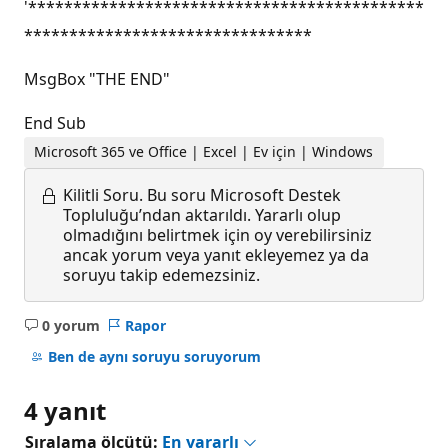
'********************************************
********************************
MsgBox "THE END"
End Sub
Microsoft 365 ve Office | Excel | Ev için | Windows
Kilitli Soru.
Bu soru Microsoft Destek
Topluluğu’ndan aktarıldı. Yararlı olup
olmadığını belirtmek için oy verebilirsiniz
ancak yorum veya yanıt ekleyemez ya da
soruyu takip edemezsiniz.
0 yorum
Rapor
Açıklama
yok
Ben de aynı soruyu soruyorum
4 yanıt
Sıralama ölçütü:
En yararlı