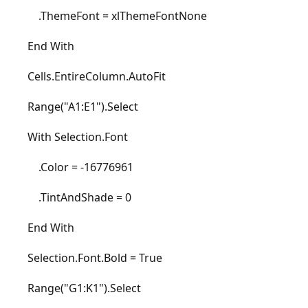
.ThemeFont = xlThemeFontNone
End With
Cells.EntireColumn.AutoFit
Range("A1:E1").Select
With Selection.Font
.Color = -16776961
.TintAndShade = 0
End With
Selection.Font.Bold = True
Range("G1:K1").Select