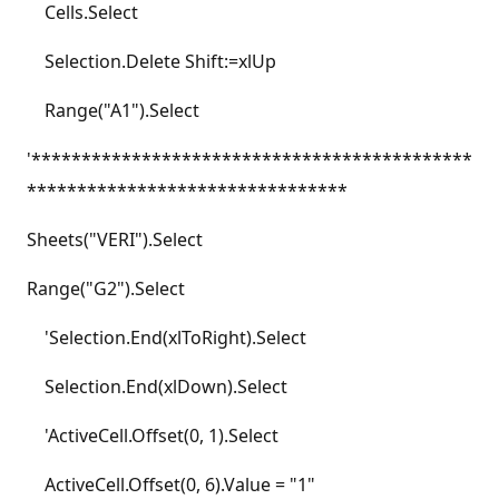
Cells.Select
Selection.Delete Shift:=xlUp
Range("A1").Select
'********************************************
********************************
Sheets("VERI").Select
Range("G2").Select
'Selection.End(xlToRight).Select
Selection.End(xlDown).Select
'ActiveCell.Offset(0, 1).Select
ActiveCell.Offset(0, 6).Value = "1"