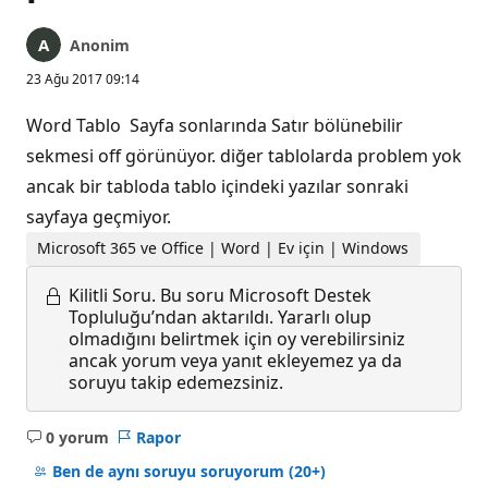
Anonim
23 Ağu 2017 09:14
Word Tablo Sayfa sonlarında Satır bölünebilir
sekmesi off görünüyor. diğer tablolarda problem yok
ancak bir tabloda tablo içindeki yazılar sonraki
sayfaya geçmiyor.
Microsoft 365 ve Office | Word | Ev için | Windows
Kilitli Soru.
Bu soru Microsoft Destek
Topluluğu’ndan aktarıldı. Yararlı olup
olmadığını belirtmek için oy verebilirsiniz
ancak yorum veya yanıt ekleyemez ya da
soruyu takip edemezsiniz.
0 yorum
Rapor
Açıklama
yok
Ben de aynı soruyu soruyorum
(20+)