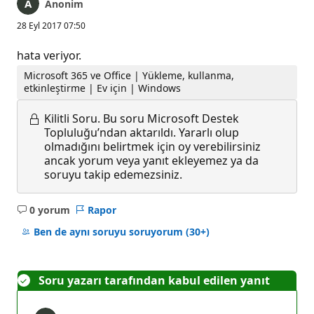
Anonim
28 Eyl 2017 07:50
hata veriyor.
Microsoft 365 ve Office | Yükleme, kullanma,
etkinleştirme | Ev için | Windows
Kilitli Soru.
Bu soru Microsoft Destek
Topluluğu’ndan aktarıldı. Yararlı olup
olmadığını belirtmek için oy verebilirsiniz
ancak yorum veya yanıt ekleyemez ya da
soruyu takip edemezsiniz.
0 yorum
Rapor
Açıklama
yok
Ben de aynı soruyu soruyorum
(30+)
Soru yazarı tarafından kabul edilen yanıt