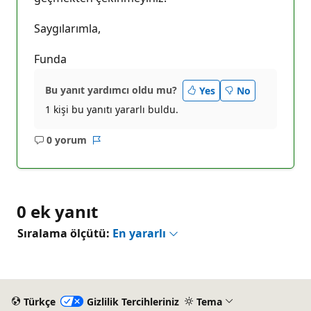
Saygılarımla,
Funda
Bu yanıt yardımcı oldu mu?
Yes
No
1 kişi bu yanıtı yararlı buldu.
0 yorum
Açıklama
Rapor
yok
0 ek yanıt
Sıralama ölçütü:
En yararlı
Türkçe
Gizlilik Tercihleriniz
Tema