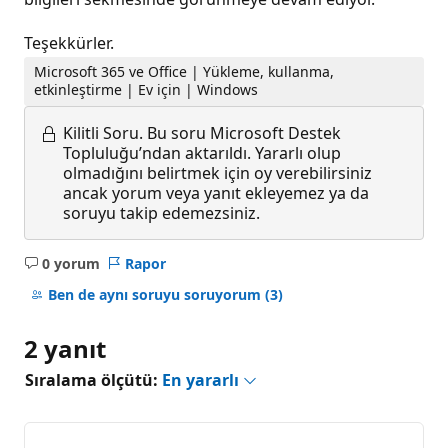
Teşekkürler.
Microsoft 365 ve Office | Yükleme, kullanma,
etkinleştirme | Ev için | Windows
Kilitli Soru.
Bu soru Microsoft Destek
Topluluğu’ndan aktarıldı. Yararlı olup
olmadığını belirtmek için oy verebilirsiniz
ancak yorum veya yanıt ekleyemez ya da
soruyu takip edemezsiniz.
0 yorum
Rapor
Açıklama
yok
Ben de aynı soruyu soruyorum
(3)
2 yanıt
Sıralama ölçütü:
En yararlı