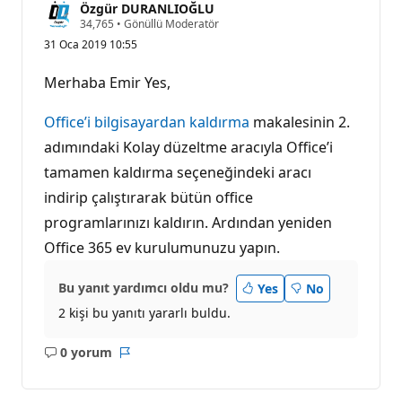
Özgür DURANLIOĞLU
S
34,765
•
Gönüllü Moderatör
a
31 Oca 2019 10:55
y
g
ı
Merhaba Emir Yes,
n
l
ı
Office’i bilgisayardan kaldırma
makalesinin 2.
k
p
adımındaki Kolay düzeltme aracıyla Office’i
u
tamamen kaldırma seçeneğindeki aracı
a
n
indirip çalıştırarak bütün office
ı
programlarınızı kaldırın. Ardından yeniden
Office 365 ev kurulumunuzu yapın.
Bu yanıt yardımcı oldu mu?
Yes
No
2 kişi bu yanıtı yararlı buldu.
0 yorum
Açıklama
Rapor
yok