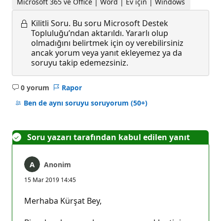
Microsoft 365 ve Office | Word | Ev için | Windows
Kilitli Soru.
Bu soru Microsoft Destek
Topluluğu’ndan aktarıldı. Yararlı olup
olmadığını belirtmek için oy verebilirsiniz
ancak yorum veya yanıt ekleyemez ya da
soruyu takip edemezsiniz.
0 yorum
Rapor
Açıklama
yok
Ben de aynı soruyu soruyorum
(50+)
Soru yazarı tarafından kabul edilen yanıt
Anonim
15 Mar 2019 14:45
Merhaba Kürşat Bey,