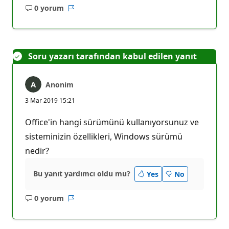
0 yorum
Açıklama
Rapor
yok
Soru yazarı tarafından kabul edilen yanıt
Anonim
3 Mar 2019 15:21
Office'in hangi sürümünü kullanıyorsunuz ve
sisteminizin özellikleri, Windows sürümü
nedir?
Bu yanıt yardımcı oldu mu?
Yes
No
0 yorum
Açıklama
Rapor
yok