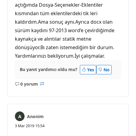
açtığımda Dosya-Seçenekler-Eklentiler
kısmından tüm eklentilerdeki tik leri
kaldırdım.Ama sonuç aynı.Ayrıca docx olan
sürüm kaydını 97-2013 word’e çevirdiğimde
kaynakça ve alıntılar statik metne
dönüşüyor.Bı zaten istemediğim bir durum.
Yardımlarınızı bekliyorum.İyi çalışmalar.
Bu yanıt yardımcı oldu mu?
Yes
No
0 yorum
Açıklama
Rapor
yok
Anonim
3 Mar 2019 15:54