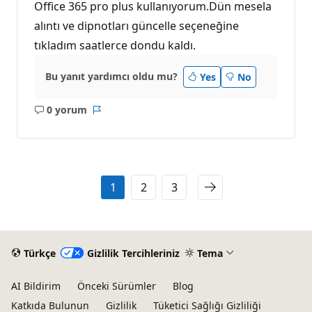
Office 365 pro plus kullanıyorum.Dün mesela
alıntı ve dipnotları güncelle seçeneğine
tıkladım saatlerce dondu kaldı.
Bu yanıt yardımcı oldu mu?
Yes
No
0 yorum
Açıklama
Rapor
yok
1
2
3
Türkçe
Gizlilik Tercihleriniz
Tema
AI Bildirim
Önceki Sürümler
Blog
Katkıda Bulunun
Gizlilik
Tüketici Sağlığı Gizliliği