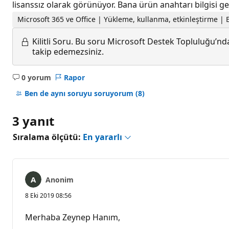
lisanssız olarak görünüyor. Bana ürün anahtarı bilgisi 
Microsoft 365 ve Office | Yükleme, kullanma, etkinleştirme | 
Kilitli Soru.
Bu soru Microsoft Destek Topluluğu’ndan
takip edemezsiniz.
0 yorum
Rapor
Açıklama
yok
Ben de aynı soruyu soruyorum
(8)
3 yanıt
Sıralama ölçütü:
En yararlı
Anonim
8 Eki 2019 08:56
Merhaba Zeynep Hanım,