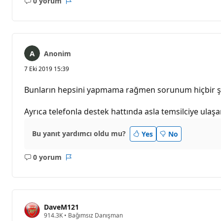
0 yorum
Açıklama
Rapor
yok
Anonim
7 Eki 2019 15:39
Bunların hepsini yapmama rağmen sorunum hiçbir şe
Ayrıca telefonla destek hattında asla temsilciye ula
Bu yanıt yardımcı oldu mu?
Yes
No
0 yorum
Açıklama
Rapor
yok
DaveM121
S
914.3K
•
Bağımsız Danışman