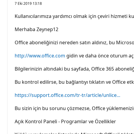
a
7 Eki 2019 13:18
y
g
ı
Kullanıcılarımıza yardımcı olmak için çeviri hizmeti kul
n
l
ı
Merhaba Zeynep12
k
p
u
Office aboneliğinizi nereden satın aldınız, bu Micro
a
n
ı
http://www.office.com
gidin ve daha önce oturum aç
Bilgilerinizin altındaki bu sayfada, Office 365 abone
Bu kontrol edilirse, bu bağlantıyı tıklatın ve Office etk
https://support.office.com/tr-tr/article/unlice...
Bu sizin için bu sorunu çözmezse, Office yüklemenizin
Açık Kontrol Paneli - Programlar ve Özellikler