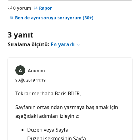
0 yorum
Rapor
Açıklama
yok
Ben de aynı soruyu soruyorum
(30+)
3 yanıt
Sıralama ölçütü:
En yararlı
Anonim
9 Ağu 2019 11:19
Tekrar merhaba Baris BILIR,
Sayfanın ortasından yazmaya başlamak için
aşağıdaki adımları izleyiniz:
Düzen veya Sayfa
Düzeni sekmesinin Sayfa