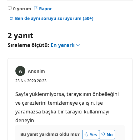
0 yorum
Rapor
Açıklama
yok
Ben de aynı soruyu soruyorum
(50+)
2 yanıt
Sıralama ölçütü:
En yararlı
Anonim
23 Nis 2020 20:23
Sayfa yüklenmiyorsa, tarayıcının önbelleğini
ve çerezlerini temizlemeye çalışın, işe
yaramazsa başka bir tarayıcı kullanmayı
deneyin
Bu yanıt yardımcı oldu mu?
Yes
No