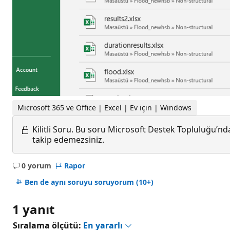
Microsoft 365 ve Office | Excel | Ev için | Windows
Kilitli Soru.
Bu soru Microsoft Destek Topluluğu’ndan
takip edemezsiniz.
0 yorum
Rapor
Açıklama
yok
Ben de aynı soruyu soruyorum
(10+)
1 yanıt
Sıralama ölçütü:
En yararlı