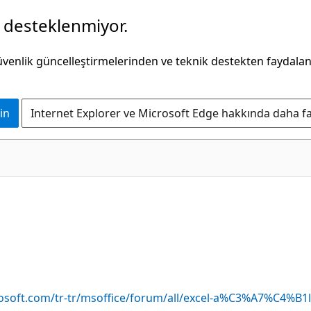
k desteklenmiyor.
güvenlik güncelleştirmelerinden ve teknik destekten faydala
in
Internet Explorer ve Microsoft Edge hakkında daha faz
rosoft.com/tr-tr/msoffice/forum/all/excel-a%C3%A7%C4