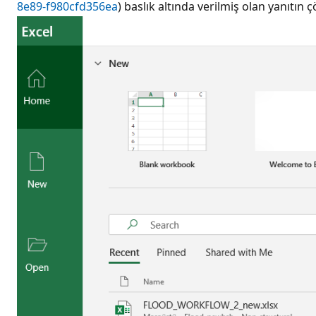
8e89-f980cfd356ea
) baslık altında verilmiş olan yanıt