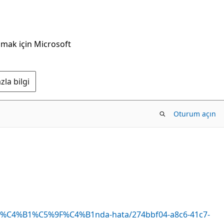
nmak için Microsoft
la bilgi
Oturum açın
%B1l%C4%B1%C5%9F%C4%B1nda-hata/274bbf04-a8c6-41c7-