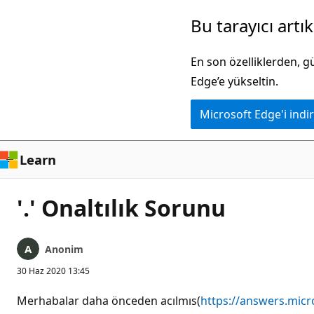
Ana
Bu tarayıcı artı
içeriğe
atla
En son özelliklerden, 
Edge’e yükseltin.
Microsoft Edge'i indir
Learn
'.' Onaltılık Sorunu
Anonim
30 Haz 2020 13:45
Merhabalar daha önceden acılmıs(
https://answers.mic