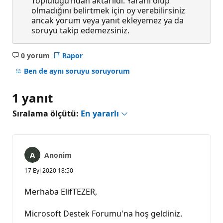
Topluluğu’ndan aktarıldı. Yararlı olup
olmadığını belirtmek için oy verebilirsiniz
ancak yorum veya yanıt ekleyemez ya da
soruyu takip edemezsiniz.
0 yorum
Rapor
Açıklama
yok
Ben de aynı soruyu soruyorum
1 yanıt
Sıralama ölçütü:
En yararlı
Anonim
17 Eyl 2020 18:50
Merhaba ElifTEZER,
Microsoft Destek Forumu'na hoş geldiniz.