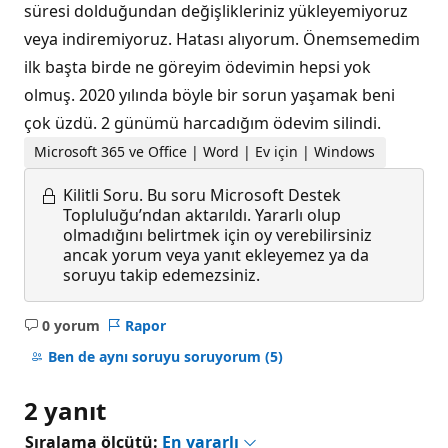
süresi dolduğundan değişlikleriniz yükleyemiyoruz
veya indiremiyoruz. Hatası alıyorum. Önemsemedim
ilk başta birde ne göreyim ödevimin hepsi yok
olmuş. 2020 yılında böyle bir sorun yaşamak beni
çok üzdü. 2 günümü harcadığım ödevim silindi.
Microsoft 365 ve Office | Word | Ev için | Windows
Kilitli Soru.
Bu soru Microsoft Destek
Topluluğu’ndan aktarıldı. Yararlı olup
olmadığını belirtmek için oy verebilirsiniz
ancak yorum veya yanıt ekleyemez ya da
soruyu takip edemezsiniz.
0 yorum
Rapor
Açıklama
yok
Ben de aynı soruyu soruyorum
(5)
2 yanıt
Sıralama ölçütü:
En yararlı