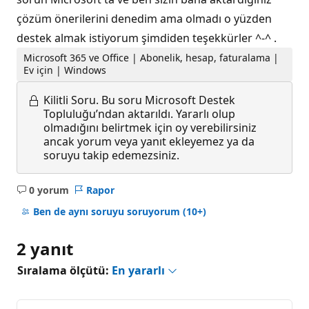
çözüm önerilerini denedim ama olmadı o yüzden
destek almak istiyorum şimdiden teşekkürler ^-^ .
Microsoft 365 ve Office | Abonelik, hesap, faturalama |
Ev için | Windows
Kilitli Soru.
Bu soru Microsoft Destek
Topluluğu’ndan aktarıldı. Yararlı olup
olmadığını belirtmek için oy verebilirsiniz
ancak yorum veya yanıt ekleyemez ya da
soruyu takip edemezsiniz.
0 yorum
Rapor
Açıklama
yok
Ben de aynı soruyu soruyorum
(10+)
2 yanıt
Sıralama ölçütü:
En yararlı