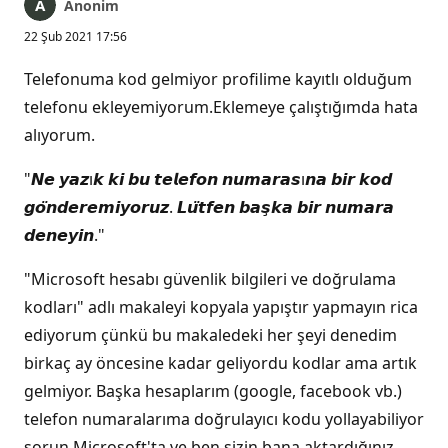
Anonim
22 Şub 2021 17:56
Telefonuma kod gelmiyor profilime kayıtlı olduğum
telefonu ekleyemiyorum.Eklemeye çalıştığımda hata
alıyorum.
"𝙉𝙚 𝙮𝙖𝙯ı𝙠 𝙠𝙞 𝙗𝙪 𝙩𝙚𝙡𝙚𝙛𝙤𝙣 𝙣𝙪𝙢𝙖𝙧𝙖𝙨ı𝙣𝙖 𝙗𝙞𝙧 𝙠𝙤𝙙
𝙜𝙤̈𝙣𝙙𝙚𝙧𝙚𝙢𝙞𝙮𝙤𝙧𝙪𝙯. 𝙇𝙪̈𝙩𝙛𝙚𝙣 𝙗𝙖𝙨̧𝙠𝙖 𝙗𝙞𝙧 𝙣𝙪𝙢𝙖𝙧𝙖
𝙙𝙚𝙣𝙚𝙮𝙞𝙣."
"Microsoft hesabı güvenlik bilgileri ve doğrulama
kodları" adlı makaleyi kopyala yapıştır yapmayın rica
ediyorum çünkü bu makaledeki her şeyi denedim
birkaç ay öncesine kadar geliyordu kodlar ama artık
gelmiyor. Başka hesaplarım (google, facebook vb.)
telefon numaralarıma doğrulayıcı kodu yollayabiliyor
sorun Microsoft'ta ve ben sizin bana aktardığınız