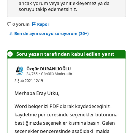
ancak yorum veya yanıt ekleyemez ya da
soruyu takip edemezsiniz.
0 yorum
Rapor
Açıklama
yok
Ben de aynı soruyu soruyorum
(30+)
Soru yazarı tarafından kabul edilen yanıt
Özgür DURANLIOĞLU
S
34,765
•
Gönüllü Moderatör
a
5 Şub 2021 12:19
y
g
ı
Merhaba Eray Utku,
n
l
ı
Word belgenizi PDF olarak kaydedeceğiniz
k
p
kaydetme penceresinde seçenekler butonuna
u
bastığınızda seçenekler kısmına basın. Gelen
a
n
seçenekler penceresinde aşağıdaki imajda
ı