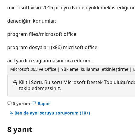
microsoft visio 2016 pro yu dvdden yuklemek istediğimde
denediğim konumlar;
program files/microsoft office
program dosyaları (x86) micrisoft office
acil yardım sağlanmasını rica ederim...
Microsoft 365 ve Office | Yükleme, kullanma, etkinleştirme | E
Kilitli Soru.
Bu soru Microsoft Destek Topluluğu’ndan
takip edemezsiniz.
0 yorum
Rapor
Açıklama
yok
Ben de aynı soruyu soruyorum
(10+)
8 yanıt