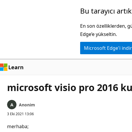
Ana
Bu tarayıcı artı
içeriğe
atla
En son özelliklerden, 
Edge’e yükseltin.
Microsoft Edge'i indir
Learn
microsoft visio pro 2016 
Anonim
3 Eki 2021 13:06
merhaba;