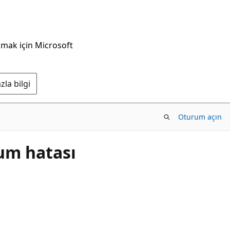
nmak için Microsoft
la bilgi
Oturum açın
um hatası