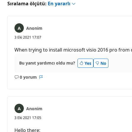
Sıralama ölçütü:
En yararlı
Anonim
3 Eki 2021 17:07
When trying to install microsoft visio 2016 pro from dv
Bu yanıt yardımcı oldu mu?
Yes
No
0 yorum
Açıklama
Rapor
yok
Anonim
3 Eki 2021 17:05
Hello there;