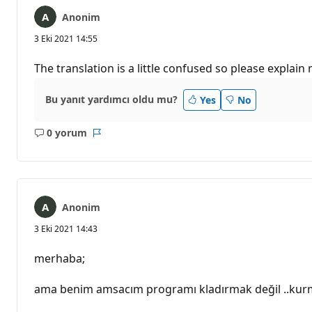
Anonim
3 Eki 2021 14:55
The translation is a little confused so please expla
Bu yanıt yardımcı oldu mu?
Yes
No
0 yorum
Açıklama
Rapor
yok
Anonim
3 Eki 2021 14:43
merhaba;
ama benim amsacım programı kladırmak değil ..kurma