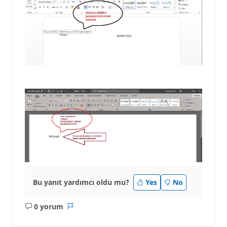
Bu yanıt yardımcı oldu mu?
Yes
No
0 yorum
Açıklama
Rapor
yok