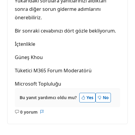
Yukarıdaki sorulara yanıtlarınızı aldıktan
sonra diğer sorun giderme adımlarını
önerebiliriz.
Bir sonraki cevabınızı dört gözle bekliyorum.
İçtenlikle
Güneş Khou
Tüketici M365 Forum Moderatörü
Microsoft Topluluğu
Bu yanıt yardımcı oldu mu?
Yes
No
0 yorum
Açıklama
Rapor
yok