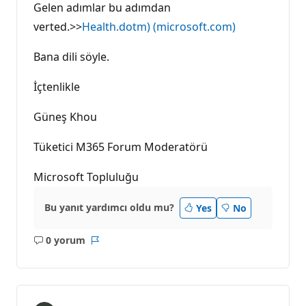
Gelen adımlar bu adımdan
verted.>>
Health.dotm) (microsoft.com)
Bana dili söyle.
İçtenlikle
Güneş Khou
Tüketici M365 Forum Moderatörü
Microsoft Topluluğu
Bu yanıt yardımcı oldu mu?
Yes
No
0 yorum
Açıklama
Rapor
yok