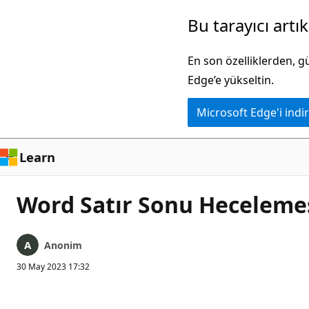
Ana
Bu tarayıcı artı
içeriğe
atla
En son özelliklerden, 
Edge’e yükseltin.
Microsoft Edge'i indir
Learn
Word Satır Sonu Hecelemes
Anonim
30 May 2023 17:32