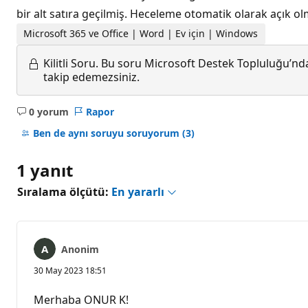
bir alt satıra geçilmiş. Heceleme otomatik olarak açık 
Microsoft 365 ve Office | Word | Ev için | Windows
Kilitli Soru.
Bu soru Microsoft Destek Topluluğu’ndan
takip edemezsiniz.
0 yorum
Rapor
Açıklama
yok
Ben de aynı soruyu soruyorum
(3)
1 yanıt
Sıralama ölçütü:
En yararlı
Anonim
30 May 2023 18:51
Merhaba ONUR K!