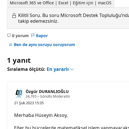
Microsoft 365 ve Office | Excel | Eğitim için | macOS
Kilitli Soru.
Bu soru Microsoft Destek Topluluğu’ndan
takip edemezsiniz.
0 yorum
Rapor
Açıklama
yok
Ben de aynı soruyu soruyorum
1 yanıt
Sıralama ölçütü:
En yararlı
Özgür DURANLIOĞLU
S
34,765
•
Gönüllü Moderatör
a
21 Şub 2023 15:35
y
g
ı
Merhaba Hüseyin Aksoy,
n
l
ı
Eğer bu hücrelerde matematiksel işlem yapmayacaksanı