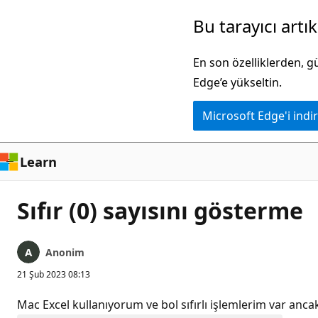
Ana
Bu tarayıcı artı
içeriğe
atla
En son özelliklerden, 
Edge’e yükseltin.
Microsoft Edge'i indir
Learn
Sıfır (0) sayısını gösterme
Anonim
21 Şub 2023 08:13
Mac Excel kullanıyorum ve bol sıfırlı işlemlerim var anc