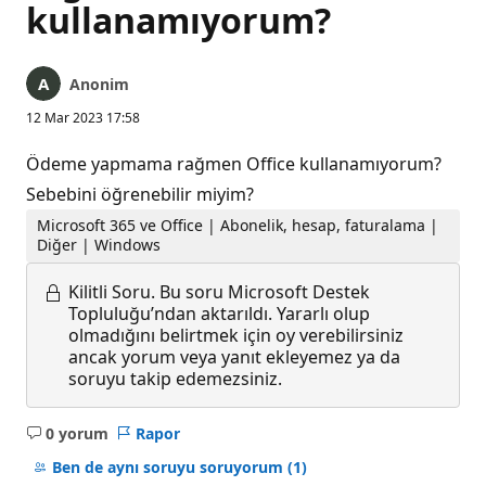
kullanamıyorum?
Anonim
12 Mar 2023 17:58
Ödeme yapmama rağmen Office kullanamıyorum?
Sebebini öğrenebilir miyim?
Microsoft 365 ve Office | Abonelik, hesap, faturalama |
Diğer | Windows
Kilitli Soru.
Bu soru Microsoft Destek
Topluluğu’ndan aktarıldı. Yararlı olup
olmadığını belirtmek için oy verebilirsiniz
ancak yorum veya yanıt ekleyemez ya da
soruyu takip edemezsiniz.
0 yorum
Rapor
Açıklama
yok
Ben de aynı soruyu soruyorum
(1)