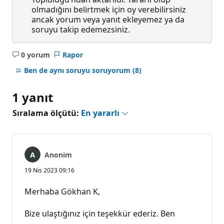
olmadığını belirtmek için oy verebilirsiniz
ancak yorum veya yanıt ekleyemez ya da
soruyu takip edemezsiniz.
0 yorum
Rapor
Açıklama
yok
Ben de aynı soruyu soruyorum
(8)
1 yanıt
Sıralama ölçütü:
En yararlı
Anonim
19 Nis 2023 09:16
Merhaba Gökhan K,
Bize ulaştığınız için teşekkür ederiz. Ben