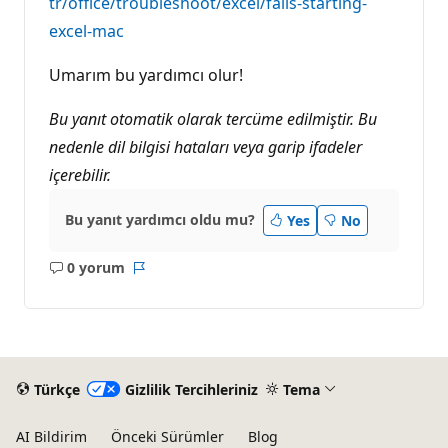
tr/office/troubleshoot/excel/fails-starting-
excel-mac
Umarım bu yardımcı olur!
Bu yanıt otomatik olarak tercüme edilmiştir. Bu
nedenle dil bilgisi hataları veya garip ifadeler
içerebilir.
Bu yanıt yardımcı oldu mu?
Yes
No
0 yorum
Açıklama
Rapor
yok
Türkçe
Gizlilik Tercihleriniz
Tema
AI Bildirim
Önceki Sürümler
Blog