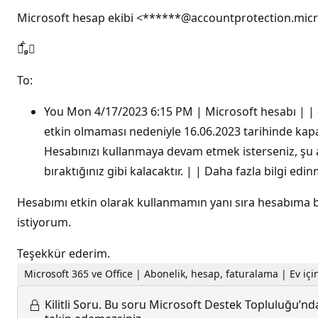
Microsoft hesap ekibi <******@accountprotection.mic



To:
You Mon 4/17/2023 6:15 PM | Microsoft hesabı | | 
etkin olmaması nedeniyle 16.06.2023 tarihinde kapa
Hesabınızı kullanmaya devam etmek isterseniz, şu a
bıraktığınız gibi kalacaktır. | | Daha fazla bilgi edi
Hesabımı etkin olarak kullanmamın yanı sıra hesabıma 
istiyorum.
Teşekkür ederim.
Microsoft 365 ve Office | Abonelik, hesap, faturalama | Ev iç
Kilitli Soru.
Bu soru Microsoft Destek Topluluğu’ndan