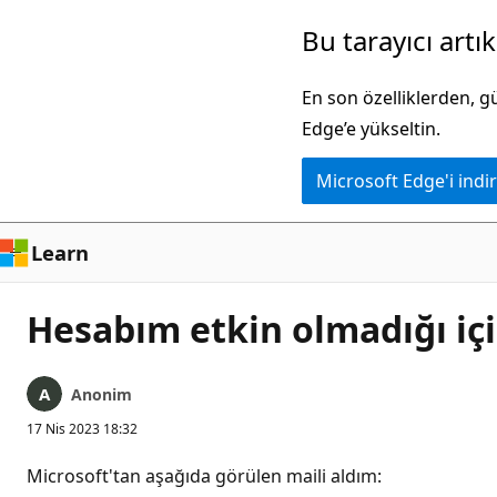
Ana
Bu tarayıcı artı
içeriğe
atla
En son özelliklerden, 
Edge’e yükseltin.
Microsoft Edge'i indir
Learn
Hesabım etkin olmadığı içi
Anonim
17 Nis 2023 18:32
Microsoft'tan aşağıda görülen maili aldım: