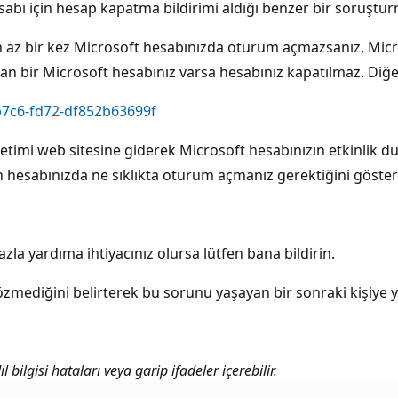
hesabı için hesap kapatma bildirimi aldığı benzer bir soruşt
de en az bir kez Microsoft hesabınızda oturum açmazsanız, M
lan bir Microsoft hesabınız varsa hesabınız kapatılmaz. Diğer 
b7c6-fd72-df852b63699f
etimi web sitesine giderek Microsoft hesabınızın etkinlik d
n hesabınızda ne sıklıkta oturum açmanız gerektiğini gösteri
la yardıma ihtiyacınız olursa lütfen bana bildirin.
mediğini belirterek bu sorunu yaşayan bir sonraki kişiye yar
bilgisi hataları veya garip ifadeler içerebilir.