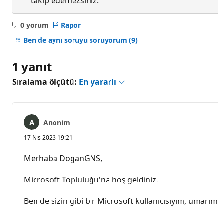
takip edemezsiniz.
0 yorum
Rapor
Açıklama
yok
Ben de aynı soruyu soruyorum
(9)
1 yanıt
Sıralama ölçütü:
En yararlı
Anonim
17 Nis 2023 19:21
Merhaba DoganGNS,
Microsoft Topluluğu'na hoş geldiniz.
Ben de sizin gibi bir Microsoft kullanıcısıyım, umarı