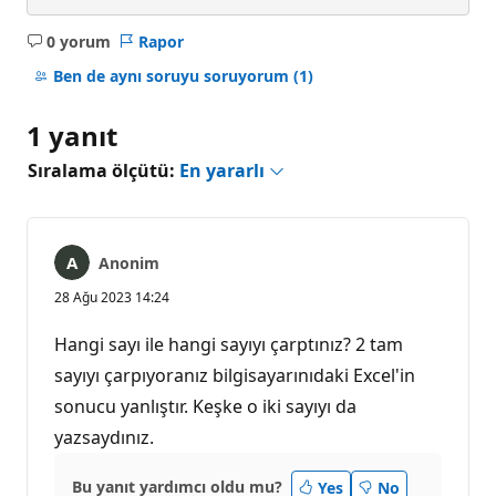
0 yorum
Rapor
Açıklama
yok
Ben de aynı soruyu soruyorum
(1)
1 yanıt
Sıralama ölçütü:
En yararlı
Anonim
28 Ağu 2023 14:24
Hangi sayı ile hangi sayıyı çarptınız? 2 tam
sayıyı çarpıyoranız bilgisayarınıdaki Excel'in
sonucu yanlıştır. Keşke o iki sayıyı da
yazsaydınız.
Bu yanıt yardımcı oldu mu?
Yes
No