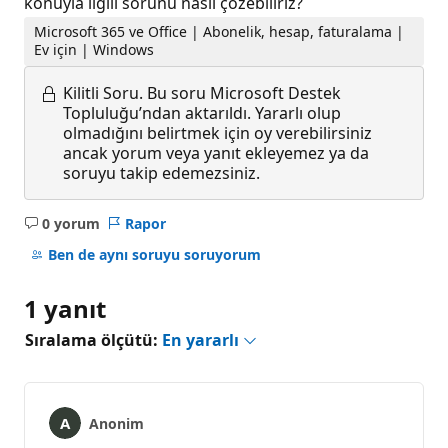
konuyla ilgili sorunu nasıl çözebiliriz?
Microsoft 365 ve Office | Abonelik, hesap, faturalama |
Ev için | Windows
Kilitli Soru.
Bu soru Microsoft Destek
Topluluğu’ndan aktarıldı. Yararlı olup
olmadığını belirtmek için oy verebilirsiniz
ancak yorum veya yanıt ekleyemez ya da
soruyu takip edemezsiniz.
0 yorum
Rapor
Açıklama
yok
Ben de aynı soruyu soruyorum
1 yanıt
Sıralama ölçütü:
En yararlı
Anonim