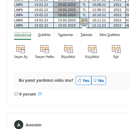
Bu yanıt yardımcı oldu mu?
Yes
No
0 yorum
Açıklama
Rapor
yok
Anonim