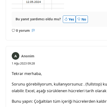
Bu yanıt yardımcı oldu mu?
Yes
No
0 yorum
Açıklama
Rapor
yok
Anonim
1 Ağu 2023 09:28
Tekrar merhaba,
Sorunu görebiliyorum, kullanıyorsunuz . (fullstop) ku
olabilir. Excel, aşağı sürüklenen hücreleri tarih olar
Bunu yapın: Çoğaltılan tüm içeriği hücrelerden kaldır