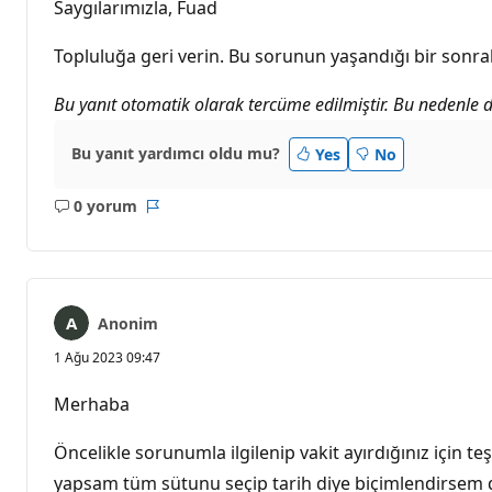
Saygılarımızla, Fuad
Topluluğa geri verin. Bu sorunun yaşandığı bir sonrak
Bu yanıt otomatik olarak tercüme edilmiştir. Bu nedenle dil 
Bu yanıt yardımcı oldu mu?
Yes
No
0 yorum
Açıklama
Rapor
yok
Anonim
1 Ağu 2023 09:47
Merhaba
Öncelikle sorunumla ilgilenip vakit ayırdığınız için
yapsam tüm sütunu seçip tarih diye biçimlendirsem d