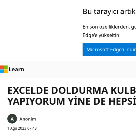
Ana
Bu tarayıcı artı
içeriğe
atla
En son özelliklerden, 
Edge’e yükseltin.
Microsoft Edge'i indir
Learn
EXCELDE DOLDURMA KULBU
YAPIYORUM YİNE DE HEPSİ
Anonim
1 Ağu 2023 07:43