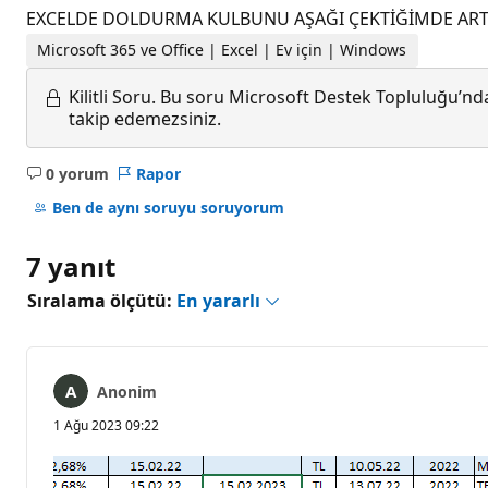
EXCELDE DOLDURMA KULBUNU AŞAĞI ÇEKTİĞİMDE ARTIRM
Microsoft 365 ve Office | Excel | Ev için | Windows
Kilitli Soru.
Bu soru Microsoft Destek Topluluğu’ndan
takip edemezsiniz.
0 yorum
Rapor
Açıklama
yok
Ben de aynı soruyu soruyorum
7 yanıt
Sıralama ölçütü:
En yararlı
Anonim
1 Ağu 2023 09:22