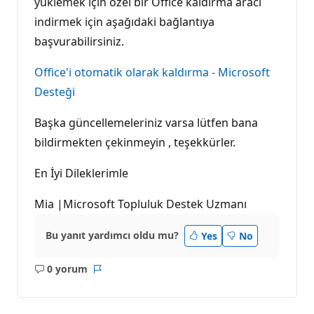
yüklemek için özel bir Office kaldırma aracı
indirmek için aşağıdaki bağlantıya
başvurabilirsiniz.
Office'i otomatik olarak kaldırma - Microsoft
Desteği
Başka güncellemeleriniz varsa lütfen bana
bildirmekten çekinmeyin , teşekkürler.
En İyi Dileklerimle
Mia |Microsoft Topluluk Destek Uzmanı
Bu yanıt yardımcı oldu mu?
Yes
No
0 yorum
Açıklama
Rapor
yok