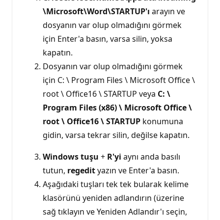
\Microsoft\Word\STARTUP'ı
arayın ve
dosyanın var olup olmadığını görmek
için Enter'a basın, varsa silin, yoksa
kapatın.
Dosyanın var olup olmadığını görmek
için C: \ Program Files \ Microsoft Office \
root \ Office16 \ STARTUP veya
C: \
Program Files (x86) \ Microsoft Office \
root \ Office16 \ STARTUP
konumuna
gidin, varsa tekrar silin, değilse kapatın.
Windows tuşu
+
R'yi
aynı anda basılı
tutun,
regedit
yazın ve Enter'a basın.
Aşağıdaki tuşları tek tek bularak kelime
klasörünü yeniden adlandırın (üzerine
sağ tıklayın ve Yeniden Adlandır'ı seçin,