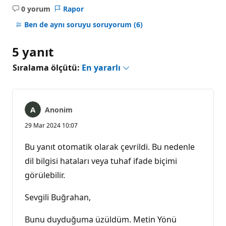
0 yorum
Rapor
Açıklama
yok
Ben de aynı soruyu soruyorum
(6)
5 yanıt
Sıralama ölçütü:
En yararlı
Anonim
29 Mar 2024 10:07
Bu yanıt otomatik olarak çevrildi. Bu nedenle
dil bilgisi hataları veya tuhaf ifade biçimi
görülebilir.
Sevgili Buğrahan,
Bunu duyduğuma üzüldüm. Metin Yönü