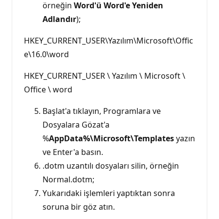
örneğin
Word'ü Word'e Yeniden
Adlandır
);
HKEY_CURRENT_USER\Yazılım\Microsoft\Offic
e\16.0\word
HKEY_CURRENT_USER \ Yazılım \ Microsoft \
Office \ word
Başlat'a tıklayın, Programlara ve
Dosyalara Gözat'a
%
AppData%\Microsoft\Templates
yazın
ve Enter'a basın.
.dotm uzantılı dosyaları silin, örneğin
Normal.dotm;
Yukarıdaki işlemleri yaptıktan sonra
soruna bir göz atın.