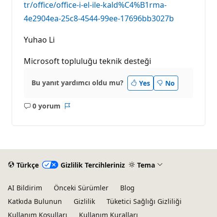
tr/office/office-i-el-ile-kald%C4%B1rma-
4e2904ea-25c8-4544-99ee-17696bb3027b
Yuhao Li
Microsoft topluluğu teknik desteği
Bu yanıt yardımcı oldu mu?
Yes
No
0 yorum
Açıklama
Rapor
yok
Türkçe
Gizlilik Tercihleriniz
Tema
AI Bildirim
Önceki Sürümler
Blog
Katkıda Bulunun
Gizlilik
Tüketici Sağlığı Gizliliği
Kullanım Koşulları
Kullanım Kuralları