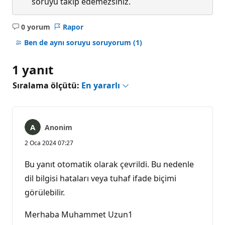
soruyu takip edemezsiniz.
0 yorum
Rapor
Açıklama
yok
Ben de aynı soruyu soruyorum
(1)
1 yanıt
Sıralama ölçütü:
En yararlı
Anonim
2 Oca 2024 07:27
Bu yanıt otomatik olarak çevrildi. Bu nedenle
dil bilgisi hataları veya tuhaf ifade biçimi
görülebilir.
Merhaba Muhammet Uzun1