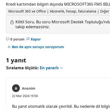
Kredi kartımdan bilgim dışında MICROSOFT365 FMS BILL.İN
Microsoft 365 ve Office | Abonelik, hesap, faturalama | Diğe
Kilitli Soru.
Bu soru Microsoft Destek Topluluğu’ndan
takip edemezsiniz.
0 yorum
Rapor
Açıklama
yok
Ben de aynı soruyu soruyorum
1 yanıt
Sıralama ölçütü:
En yararlı
Anonim
22 Mar 2024 19:58
Bu yanıt otomatik olarak çevrildi. Bu nedenle dil bilgis