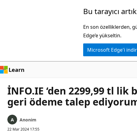
Ana
Bu tarayıcı artı
içeriğe
atla
En son özelliklerden, 
Edge’e yükseltin.
Microsoft Edge'i indir
Learn
İNFO.IE ‘den 2299,99 tl lik
geri ödeme talep ediyoru
Anonim
22 Mar 2024 17:55