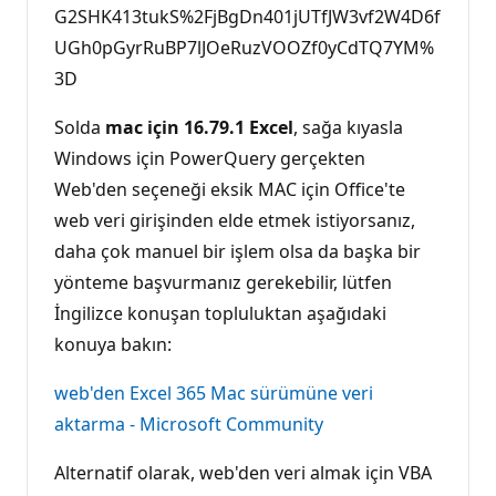
G2SHK413tukS%2FjBgDn401jUTfJW3vf2W4D6f
UGh0pGyrRuBP7lJOeRuzVOOZf0yCdTQ7YM%
3D
Solda
mac için 16.79.1 Excel
, sağa kıyasla
Windows için PowerQuery gerçekten
Web'den seçeneği eksik MAC için Office'te
web veri girişinden elde etmek istiyorsanız,
daha çok manuel bir işlem olsa da başka bir
yönteme başvurmanız gerekebilir, lütfen
İngilizce konuşan topluluktan aşağıdaki
konuya bakın:
web'den Excel 365 Mac sürümüne veri
aktarma - Microsoft Community
Alternatif olarak, web'den veri almak için VBA