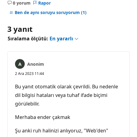
0 yorum
Rapor
Açıklama
yok
Ben de aynı soruyu soruyorum
(1)
3 yanıt
Sıralama ölçütü:
En yararlı
Anonim
2 Ara 2023 11:44
Bu yanıt otomatik olarak çevrildi. Bu nedenle
dil bilgisi hataları veya tuhaf ifade biçimi
görülebilir.
Merhaba ender çakmak
Şu anki ruh halinizi anlıyoruz, "Web'den"