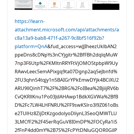
https://learn-
attachment.microsoft.com/api/attachments/a
c8a13a9-bab8-471f-a267-9c8bf516f92b?
platform=QnA
&fud_access=wJJIheezUklbAN2
ppeDns8cDNpYs3nCYjgitr%2BfFBh2dqlqMuW
7np3F6Utp%2FKMltnRRYFtVjOMO5tpbpW9Uy
RAwvLeec5emAPixgq9ta07Dgnp2aq5eJbnfd%
2FU3qhn54tqjy1n5BAIGrYPkEmwDYjk4BCiXU2
ARU9llQinhT7%2F%2BRG%2FoIBea%2BjiijRV6b
CvQKRllKnu1Po03JdAHAwp1BdkXGVWa%2BfB
D%2Fc7LW4LHFNRU%2FF9swKSlro3l9Z061oBs
e2TUlHz8ZijDtKzgodolyoDliynL3SeoQMWTLU
3LMCfF2%2F45erRqGuV8I0mDP%2FOCyRa1iS
2fFnP4dd0mY%2B7S%2FcPYtDNluGQOR0GilP