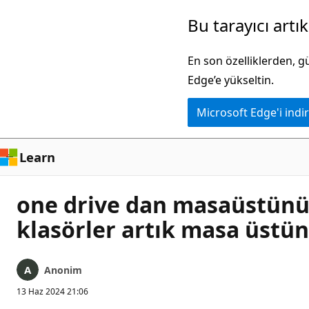
Ana
Bu tarayıcı artı
içeriğe
atla
En son özelliklerden, 
Edge’e yükseltin.
Microsoft Edge'i indir
Learn
one drive dan masaüstünü s
klasörler artık masa üstü
Anonim
13 Haz 2024 21:06