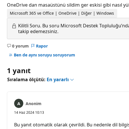
OneDrive dan masaüstünü sildim ger eskisi gibi nasıl yü
Microsoft 365 ve Office | OneDrive | Diğer | Windows
Kilitli Soru.
Bu soru Microsoft Destek Topluluğu’ndan
takip edemezsiniz.
0 yorum
Rapor
Açıklama
yok
Ben de aynı soruyu soruyorum
1 yanıt
Sıralama ölçütü:
En yararlı
Anonim
14 Haz 2024 10:13
Bu yanıt otomatik olarak çevrildi. Bu nedenle dil bilgis