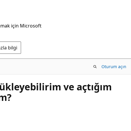
nmak için Microsoft
la bilgi
Oturum açın
yükleyebilirim ve açtığım
ım?