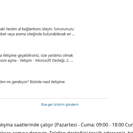
çalışma saatlerinde çalışır (Pazartesi - Cuma: 09:00 - 18:00 C
krar açmayı deneyin. Telefon desteğini tercih ederseniz, bir 