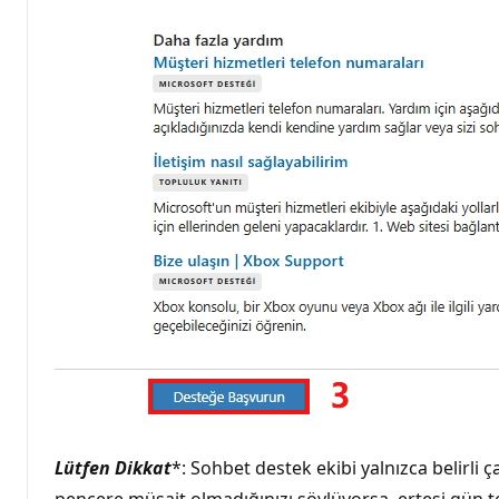
Lütfen Dikkat
*: Sohbet destek ekibi yalnızca belirli 
pencere müsait olmadığınızı söylüyorsa, ertesi gün te