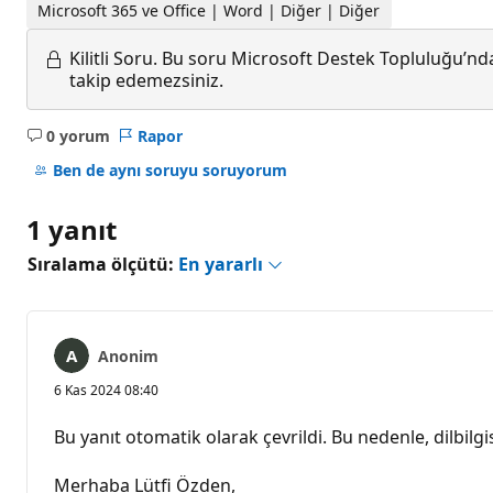
Microsoft 365 ve Office | Word | Diğer | Diğer
Kilitli Soru.
Bu soru Microsoft Destek Topluluğu’ndan
takip edemezsiniz.
0 yorum
Rapor
Açıklama
yok
Ben de aynı soruyu soruyorum
1 yanıt
Sıralama ölçütü:
En yararlı
Anonim
6 Kas 2024 08:40
Bu yanıt otomatik olarak çevrildi. Bu nedenle, dilbilgis
Merhaba Lütfi Özden,