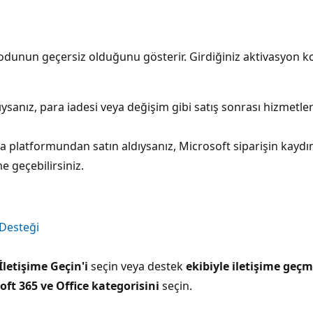
 kodunun geçersiz olduğunu gösterir. Girdiğiniz aktivasyon
sanız, para iadesi veya değişim gibi satış sonrası hizmetler
 platformundan satın aldıysanız, Microsoft siparişin kaydını
 geçebilirsiniz.
 Desteği
İletişime Geçin'i
seçin veya destek
ekibiyle iletişime geç
oft 365 ve Office kategorisini
seçin.