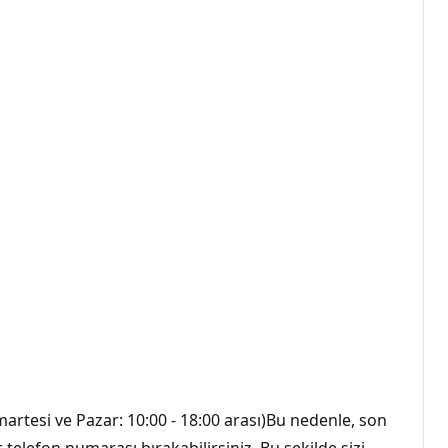
umartesi ve Pazar: 10:00 - 18:00 arası)Bu nedenle, son
telefon numarası bırakabilirsiniz. Bu şekilde sizi