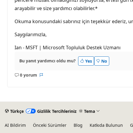
arayabilir ve size yardımcı olabilirler.*
Okuma konusundaki sabrınız için teşekkür ederiz, uma
Saygılarımızla,
Ian - MSFT | Microsoft Topluluk Destek Uzmanı
Bu yanıt yardımcı oldu mu?
Yes
No
0 yorum
Açıklama
Rapor
yok
Türkçe
Gizlilik Tercihleriniz
Tema
AI Bildirim
Önceki Sürümler
Blog
Katkıda Bulunun
G