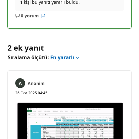
1 kişi bu yanıtı yararlı buldu.
0 yorum
Açıklama
Rapor
yok
2 ek yanıt
Sıralama ölçütü:
En yararlı
Anonim
26 Oca 2025 04:45