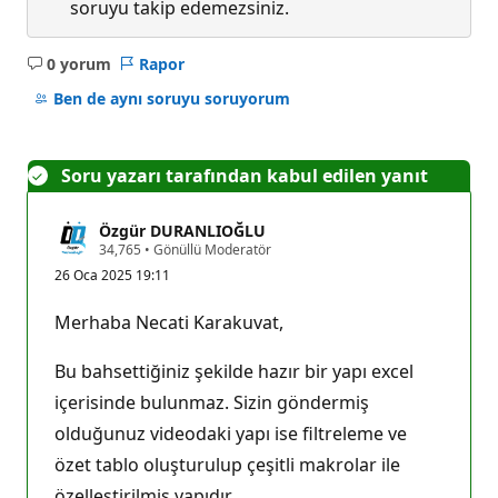
soruyu takip edemezsiniz.
0 yorum
Rapor
Açıklama
yok
Ben de aynı soruyu soruyorum
Soru yazarı tarafından kabul edilen yanıt
Özgür DURANLIOĞLU
S
34,765
•
Gönüllü Moderatör
a
26 Oca 2025 19:11
y
g
ı
Merhaba Necati Karakuvat,
n
l
ı
Bu bahsettiğiniz şekilde hazır bir yapı excel
k
p
içerisinde bulunmaz. Sizin göndermiş
u
olduğunuz videodaki yapı ise filtreleme ve
a
n
özet tablo oluşturulup çeşitli makrolar ile
ı
özelleştirilmiş yapıdır.