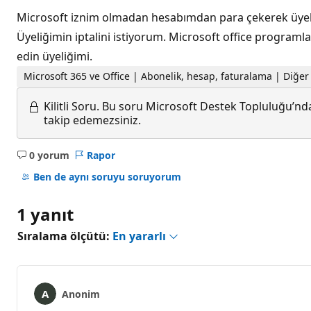
Microsoft iznim olmadan hesabımdan para çekerek üyeli
Üyeliğimin iptalini istiyorum. Microsoft office programla
edin üyeliğimi.
Microsoft 365 ve Office | Abonelik, hesap, faturalama | Diğe
Kilitli Soru.
Bu soru Microsoft Destek Topluluğu’ndan
takip edemezsiniz.
0 yorum
Rapor
Açıklama
yok
Ben de aynı soruyu soruyorum
1 yanıt
Sıralama ölçütü:
En yararlı
Anonim