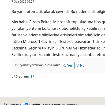
7 Oca 2025 05:57
Bu yanıt otomatik olarak çevrildi. Bu nedenle dil bilgis
Merhaba Gizem Bekar, Microsoft topluluğuna hoş geld
yer alan yöntemi kullanarak abonelikten çıkabilirsiniz
fatura ve ödeme bilgilerine erişimleri olmadığı için
lütfen Microsoft Çevrimiçi Destek'e başvurun.1.Linke t
İletişime Geçin"e tıklayın.5.Ürünler ve Hizmetler açı
Evlilik tarayıcınızda bir destek uzmanıyla sohbet et
Bu yanıt yardımcı oldu mu?
Yes
No
0 yorum
Açıklama
Rapor
yok
Türkçe
Gizlilik Tercihleriniz
Tema