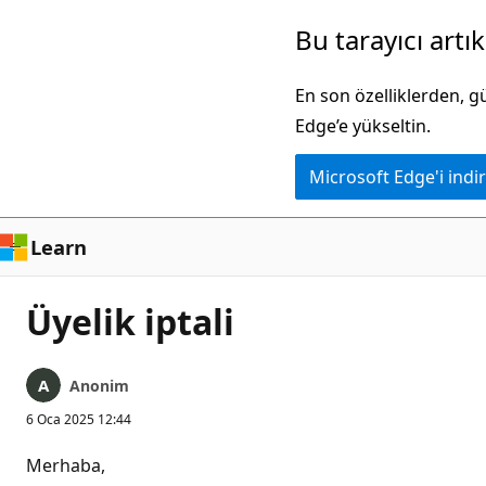
Ana
Bu tarayıcı artı
içeriğe
atla
En son özelliklerden, 
Edge’e yükseltin.
Microsoft Edge'i indir
Learn
Üyelik iptali
Anonim
6 Oca 2025 12:44
Merhaba,