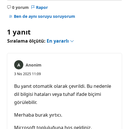
0 yorum
Rapor
Açıklama
yok
Ben de aynı soruyu soruyorum
1 yanıt
Sıralama ölçütü:
En yararlı
Anonim
3 Nis 2025 11:09
Bu yanıt otomatik olarak çevrildi. Bu nedenle
dil bilgisi hataları veya tuhaf ifade biçimi
görülebilir.
Merhaba burak yırtıcı.
Microsoft topluluğuna hoş geldiniz.