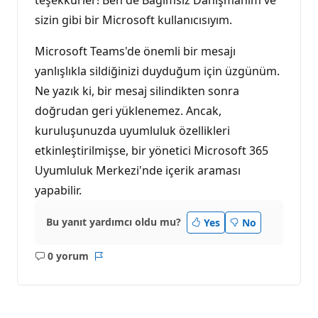
ı
sizin gibi bir Microsoft kullanıcısıyım.
Microsoft Teams'de önemli bir mesajı
yanlışlıkla sildiğinizi duyduğum için üzgünüm.
Ne yazık ki, bir mesaj silindikten sonra
doğrudan geri yüklenemez. Ancak,
kuruluşunuzda uyumluluk özellikleri
etkinleştirilmişse, bir yönetici Microsoft 365
Uyumluluk Merkezi'nde içerik araması
yapabilir.
Bu yanıt yardımcı oldu mu?
Yes
No
0 yorum
Açıklama
Rapor
yok