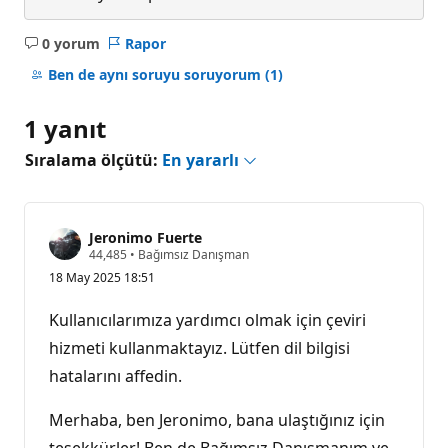
0 yorum
Rapor
Açıklama
yok
Ben de aynı soruyu soruyorum
(1)
1 yanıt
Sıralama ölçütü:
En yararlı
Jeronimo Fuerte
S
44,485
•
Bağımsız Danışman
a
18 May 2025 18:51
y
g
ı
Kullanıcılarımıza yardımcı olmak için çeviri
n
l
hizmeti kullanmaktayız. Lütfen dil bilgisi
ı
hatalarını affedin.
k
p
u
Merhaba, ben Jeronimo, bana ulaştığınız için
a
n
teşekkürler! Ben de Bağımsız Danışmanım ve