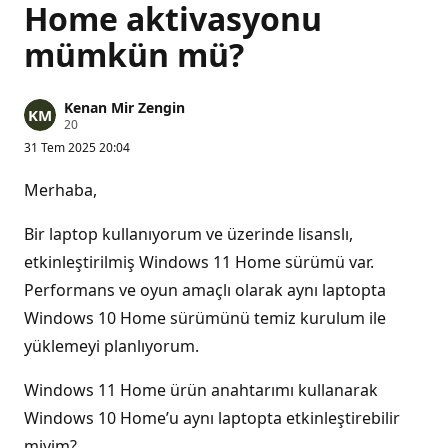
Home aktivasyonu
mümkün mü?
Kenan Mir Zengin
S
20
a
31 Tem 2025 20:04
y
g
ı
Merhaba,
n
l
ı
Bir laptop kullanıyorum ve üzerinde lisanslı,
k
p
etkinleştirilmiş Windows 11 Home sürümü var.
u
Performans ve oyun amaçlı olarak aynı laptopta
a
n
Windows 10 Home sürümünü temiz kurulum ile
ı
yüklemeyi planlıyorum.
Windows 11 Home ürün anahtarımı kullanarak
Windows 10 Home’u aynı laptopta etkinleştirebilir
miyim?