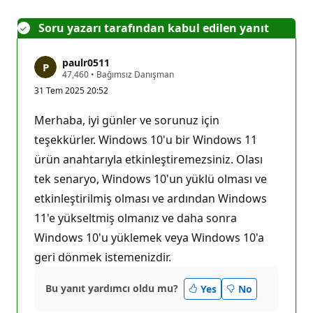
Soru yazarı tarafından kabul edilen yanıt
paulr0511
S
47,460
•
Bağımsız Danışman
a
31 Tem 2025 20:52
y
g
ı
Merhaba, iyi günler ve sorunuz için
n
l
teşekkürler. Windows 10'u bir Windows 11
ı
ürün anahtarıyla etkinleştiremezsiniz. Olası
k
p
tek senaryo, Windows 10'un yüklü olması ve
u
a
etkinleştirilmiş olması ve ardından Windows
n
ı
11'e yükseltmiş olmanız ve daha sonra
Windows 10'u yüklemek veya Windows 10'a
geri dönmek istemenizdir.
Bu yanıt yardımcı oldu mu?
Yes
No