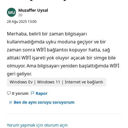
Muzaffer Uysal
S
20
a
28 Ağu 2025 13:00
y
g
ı
Merhaba, belirli bir zaman bilgisayarı
n
l
kullanmadığımda uyku moduna geçiyor ve bir
ı
zaman sonra WİFİ bağlantısı kopuyor hatta, sağ
k
p
alttaki WİFİ işareti yok oluyor açacak bir simge bile
u
a
olmuyor. Ama bilgisayarı yeniden başlattığımda WİFİ
n
ı
geri geliyor.
Windows Ev | Windows 11 | İnternet ve bağlantı
0 yorum
Rapor
Açıklama
yok
Ben de aynı soruyu soruyorum
Yorum yapmak için oturum açın