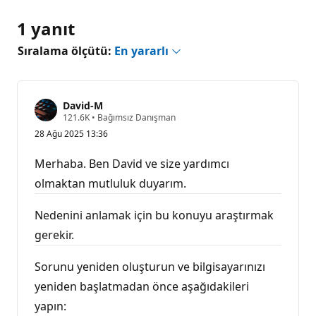
1 yanıt
Sıralama ölçütü:
En yararlı
David-M
S
121.6K
•
Bağımsız Danışman
a
28 Ağu 2025 13:36
y
g
ı
Merhaba. Ben David ve size yardımcı
n
l
olmaktan mutluluk duyarım.
ı
k
p
Nedenini anlamak için bu konuyu araştırmak
u
gerekir.
a
n
ı
Sorunu yeniden oluşturun ve bilgisayarınızı
yeniden başlatmadan önce aşağıdakileri
yapın: