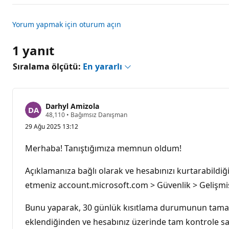
Yorum yapmak için oturum açın
1 yanıt
Sıralama ölçütü:
En yararlı
Darhyl Amizola
S
48,110
•
Bağımsız Danışman
a
29 Ağu 2025 13:12
y
g
ı
Merhaba! Tanıştığımıza memnun oldum!
n
l
ı
Açıklamanıza bağlı olarak ve hesabınızı kurtarabildiğ
k
p
etmeniz account.microsoft.com > Güvenlik > Gelişmiş 
u
a
Bunu yaparak, 30 günlük kısıtlama durumunun tamaml
n
ı
eklendiğinden ve hesabınız üzerinde tam kontrole sahip