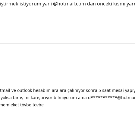
eğiştirmek istiyorum yani @hotmail.com dan önceki kısmı ya
ail ve outlook hesabım ara ara çalınıyor sonra 5 saat mesai yapıy
yoksa bir iş mi karıştırıyor bilmiyorum ama d***********@hotmail.c
 memleket tövbe tövbe