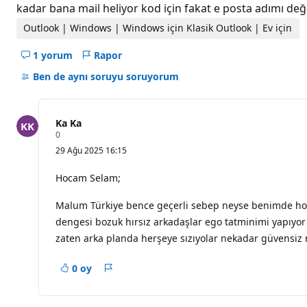
l
kadar bana mail heliyor kod için fakat e posta adımı d
ı
k
Outlook | Windows | Windows için Klasik Outlook | Ev için
p
u
1 yorum
Rapor
a
Bu
n
soru
Ben de aynı soruyu soruyorum
ı
için
açıklamaları
gizle
Ka Ka
S
0
a
29 Ağu 2025 16:15
y
g
ı
Hocam Selam;
n
l
Malum Türkiye bence geçerli sebep neyse benimde hotm
ı
k
dengesi bozuk hırsız arkadaşlar ego tatminimi yapıyor 
p
u
zaten arka planda herşeye sızıyolar nekadar güvensiz
a
n
ı
0 oy
Rapor