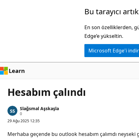
Ana
Bu tarayıcı artı
içeriğe
atla
En son özelliklerden, 
Edge’e yükseltin.
Microsoft Edge'i indir
Learn
Hesabım çalındı
Slağsmal Aşskaşla
S
0
a
29 Ağu 2025 12:35
y
g
ı
Merhaba geçende bu outlook hesabım çalımdı neyseki ger
n