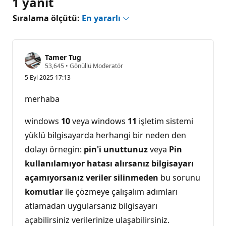
1 yanıt
Sıralama ölçütü:
En yararlı
Tamer Tug
S
53,645
•
Gönüllü Moderatör
a
5 Eyl 2025 17:13
y
g
ı
merhaba
n
l
ı
windows
10
veya windows
11
işletim sistemi
k
p
yüklü bilgisayarda herhangi bir neden den
u
dolayı örnegin:
pin'i unuttunuz
veya
Pin
a
n
kullanılamıyor hatası alırsanız bilgisayarı
ı
açamıyorsanız veriler silinmeden
bu sorunu
komutlar
ile çözmeye çalışalım adımları
atlamadan uygularsanız bilgisayarı
açabilirsiniz verilerinize ulaşabilirsiniz.