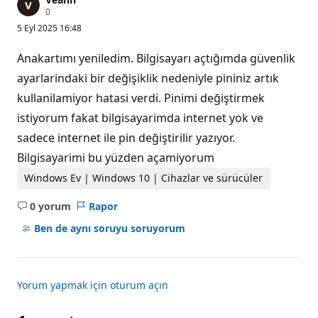
S
0
a
5 Eyl 2025 16:48
y
g
ı
Anakartımı yeniledim. Bilgisayarı açtığımda güvenlik
n
l
ayarlarindaki bir değişiklik nedeniyle pininiz artık
ı
kullanilamiyor hatasi verdi. Pinimi değiştirmek
k
p
istiyorum fakat bilgisayarimda internet yok ve
u
a
sadece internet ile pin değiştirilir yazıyor.
n
ı
Bilgisayarimi bu yüzden açamiyorum
Windows Ev | Windows 10 | Cihazlar ve sürücüler
0 yorum
Rapor
Açıklama
yok
Ben de aynı soruyu soruyorum
Yorum yapmak için oturum açın