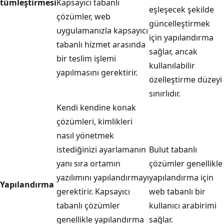
tümleştirmesi
Kapsayıcı tabanlı
eşleşecek şekilde
çözümler, web
güncelleştirmek
uygulamanızla kapsayıcı
için yapılandırma
tabanlı hizmet arasında
sağlar, ancak
bir teslim işlemi
kullanılabilir
yapılmasını gerektirir.
özelleştirme düzeyi
sınırlıdır.
Kendi kendine konak
çözümleri, kimlikleri
nasıl yönetmek
istediğinizi ayarlamanın
Bulut tabanlı
yanı sıra ortamın
çözümler genellikle
yazılımını yapılandırmayı
yapılandırma için
Yapılandırma
gerektirir. Kapsayıcı
web tabanlı bir
tabanlı çözümler
kullanıcı arabirimi
genellikle yapılandırma
sağlar.