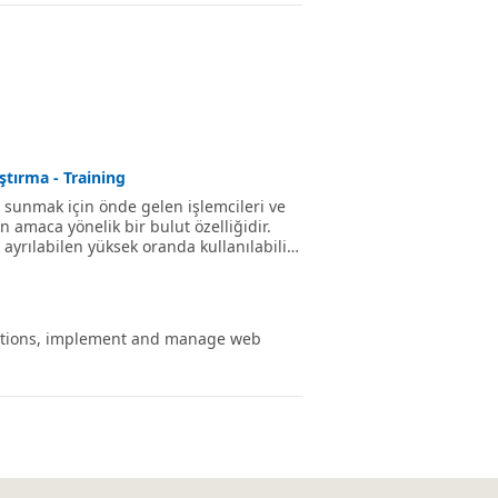
ştırma - Training
 sunmak için önde gelen işlemcileri ve
n amaca yönelik bir bulut özelliğidir.
 ayrılabilen yüksek oranda kullanılabilir
tkenlik ve iş çevikliğini ortaya
aşlamanıza yardımcı o
unctions, implement and manage web