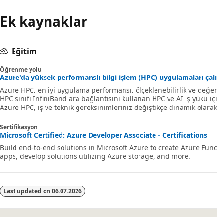
Ek kaynaklar
Eğitim
Öğrenme yolu
Azure'da yüksek performanslı bilgi işlem (HPC) uygulamaları çalı
Azure HPC, en iyi uygulama performansı, ölçeklenebilirlik ve değer
HPC sınıfı InfiniBand ara bağlantısını kullanan HPC ve AI iş yükü içi
Azure HPC, iş ve teknik gereksinimleriniz değiştikçe dinamik olarak
hpc ve yapay zeka teknolojileri aracılığıyla kullanıcıların yenilik, üre
çıkarmalarını sağlar. Bu öğrenme yolu, Azure HPC'yi kullanmaya b
Sertifikasyon
Microsoft Certified: Azure Developer Associate - Certifications
Build end-to-end solutions in Microsoft Azure to create Azure F
apps, develop solutions utilizing Azure storage, and more.
Last updated on
06.07.2026