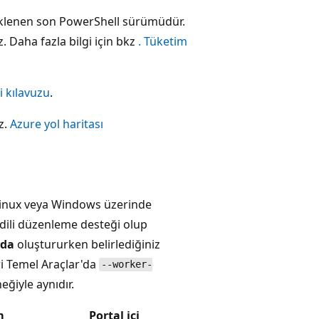
teklenen son PowerShell sürümüdür.
 Daha fazla bilgi için bkz
. Tüketim
i kılavuzu
.
z.
Azure yol haritası
n Linux veya Windows üzerinde
 dili düzenleme desteği olup
nda
oluştururken belirlediğiniz
ri Temel Araçlar'da
--worker-
ğiyle aynıdır.
m
Portal içi