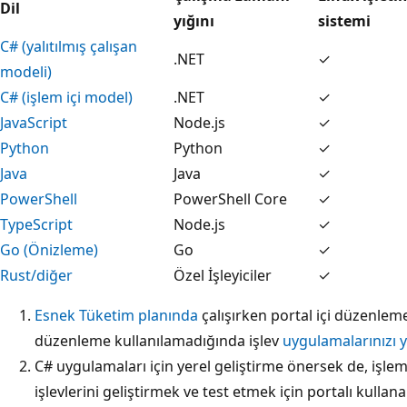
Dil
yığını
sistemi
C# (yalıtılmış çalışan
.NET
✓
modeli)
C# (işlem içi model)
.NET
✓
JavaScript
Node.js
✓
Python
Python
✓
Java
Java
✓
PowerShell
PowerShell Core
✓
TypeScript
Node.js
✓
Go (Önizleme)
Go
✓
Rust/diğer
Özel İşleyiciler
✓
Esnek Tüketim planında
çalışırken portal içi düzenlem
düzenleme kullanılamadığında işlev
uygulamalarınızı y
C# uygulamaları için yerel geliştirme önersek de, işlem
işlevlerini geliştirmek ve test etmek için portalı kullanab