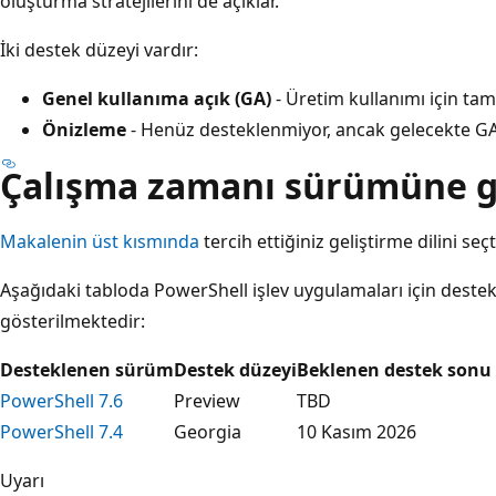
oluşturma stratejilerini de açıklar.
İki destek düzeyi vardır:
Genel kullanıma açık (GA)
- Üretim kullanımı için tam
Önizleme
- Henüz desteklenmiyor, ancak gelecekte G
Çalışma zamanı sürümüne gö
Makalenin üst kısmında
tercih ettiğiniz geliştirme dilini se
Aşağıdaki tabloda PowerShell işlev uygulamaları için destek
gösterilmektedir:
Desteklenen sürüm
Destek düzeyi
Beklenen destek sonu 
PowerShell 7.6
Preview
TBD
PowerShell 7.4
Georgia
10 Kasım 2026
Uyarı