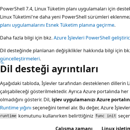
PowerShell 7.4, Linux Tüketim planı uygulamaları için des
Linux Tüketimi'ne daha yeni PowerShell sürümleri eklenmez.
planı uygulamalarını Esnek Tüketim planına geçirme
.
Daha fazla bilgi için bkz.
Azure İşlevleri PowerShell geliştiric
Dil desteğinde planlanan değişiklikler hakkında bilgi için bk
güncelleştirmeleri
.
Dil desteği ayrıntıları
Aşağıdaki tabloda, İşlevler tarafından desteklenen dilleri
çalışabileceği gösterilmektedir. Ayrıca Azure portalında her
olmadığını gösterir. Dil,
işlev uygulamanızı Azure portalı
Runtime yığını
seçeneğini temel alır. Bu değer, Azure İşlevle
komutunu kullanırken belirttiğiniz
seçene
runtime
func init
Çalışma zamanı
Linux işleti