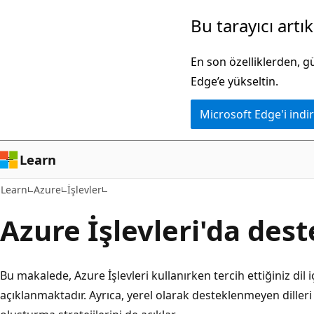
Ana
Bu tarayıcı artı
içeriğe
atla
En son özelliklerden, 
Edge’e yükseltin.
Microsoft Edge'i indir
Learn
Learn
Azure
İşlevler
Azure İşlevleri'da dest
Bu makalede, Azure İşlevleri kullanırken tercih ettiğiniz dil
açıklanmaktadır. Ayrıca, yerel olarak desteklenmeyen dilleri