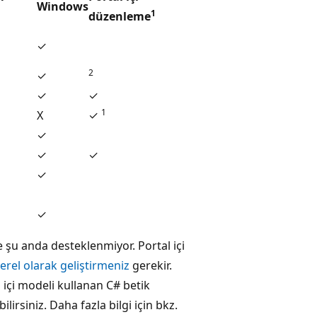
Windows
1
düzenleme
✓
2
✓
✓
✓
1
X
✓
✓
✓
✓
✓
✓
e şu anda desteklenmiyor. Portal içi
erel olarak geliştirmeniz
gerekir.
 içi modeli kullanan C# betik
ilirsiniz. Daha fazla bilgi için bkz.