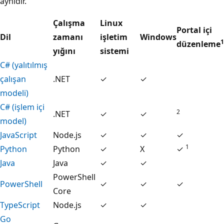
aynıdır.
Çalışma
Linux
Portal içi
Dil
zamanı
işletim
Windows
1
düzenleme
yığını
sistemi
C# (yalıtılmış
çalışan
.NET
✓
✓
modeli)
C# (işlem içi
2
.NET
✓
✓
model)
JavaScript
Node.js
✓
✓
✓
1
Python
Python
✓
X
✓
Java
Java
✓
✓
PowerShell
PowerShell
✓
✓
✓
Core
TypeScript
Node.js
✓
✓
Go