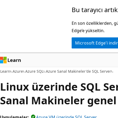
Ana
Bu tarayıcı artı
içeriğe
atla
En son özelliklerden, 
Edge’e yükseltin.
Microsoft Edge'i indir
Learn
Learn
Azure
Azure SQL
Azure Sanal Makineler'de SQL Server
Linux üzerinde SQL Se
Sanal Makineler genel
Uygulamalar:
Azure VM üzerinde SQL Server