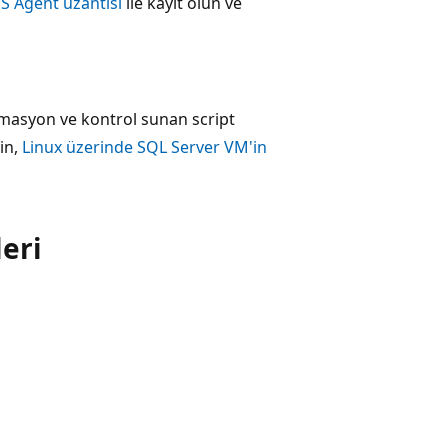
aS Agent uzantısı
ile kayıt olun ve
omasyon ve kontrol sunan script
in,
Linux üzerinde SQL Server VM'in
leri