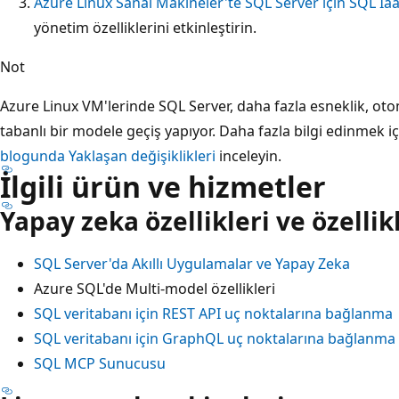
Azure Linux Sanal Makineler'te SQL Server için SQL Ia
yönetim özelliklerini etkinleştirin.
Not
Azure Linux VM'lerinde SQL Server, daha fazla esneklik, ot
tabanlı bir modele geçiş yapıyor. Daha fazla bilgi edinmek iç
blogunda Yaklaşan değişiklikleri
inceleyin.
İlgili ürün ve hizmetler
Yapay zeka özellikleri ve özellik
SQL Server'da Akıllı Uygulamalar ve Yapay Zeka
Azure SQL'de Multi-model özellikleri
SQL veritabanı için REST API uç noktalarına bağlanma
SQL veritabanı için GraphQL uç noktalarına bağlanma
SQL MCP Sunucusu