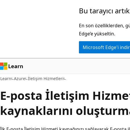
Ana
Bu tarayıcı artı
içeriğe
atla
En son özelliklerden, 
Edge’e yükseltin.
Microsoft Edge'i indir
Learn
Learn
Azure
İletişim Hizmetleri
E-posta İletişim Hizme
kaynaklarını oluştur
İlk E-posta İletişim Hizmeti kaynağınızı sağlayarak E-posta i