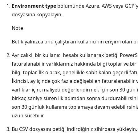
Environment type
bölümünde Azure, AWS veya GCP'yi s
dosyasına kopyalayın.
Note
Betik yalnızca onu çalıştıran kullanıcının erişimi olan bil
Ayrıcalıklı bir kullanıcı hesabı kullanarak betiği PowerSh
faturalanabilir varlıklarınız hakkında bilgi toplar ve bi
bilgi toplar. İlk olarak, genellikle sabit kalan geçerli fatu
İkincisi, ay içinde çok fazla değişebilen faturalanabilir 
varlıklar için, maliyeti değerlendirmek için son 30 gün i
birkaç saniye süren ilk adımdan sonra durdurabilirsini
son 30 günlük kullanımı toplamaya devam edebilirsini
uzun sürebilir.
Bu CSV dosyasını betiği indirdiğiniz sihirbaza yükleyin.