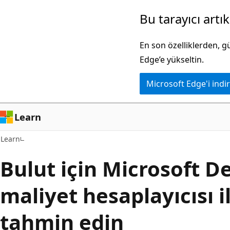
Ana
Bu tarayıcı artı
içeriğe
atla
En son özelliklerden, 
Edge’e yükseltin.
Microsoft Edge'i indir
Learn
Learn
Bulut için Microsoft D
maliyet hesaplayıcısı i
tahmin edin