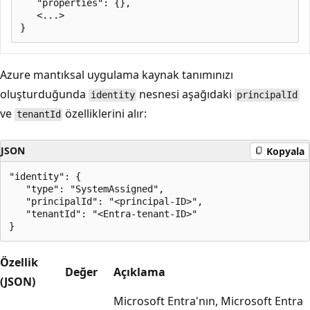
   "properties": {},

   <...>

Azure mantıksal uygulama kaynak tanımınızı
oluşturduğunda
nesnesi aşağıdaki
identity
principalId
ve
özelliklerini alır:
tenantId
JSON
Kopyala
"identity": {

   "type": "SystemAssigned",

   "principalId": "<principal-ID>",

   "tenantId": "<Entra-tenant-ID>"

Özellik
Değer
Açıklama
(JSON)
Microsoft Entra'nın, Microsoft Entra