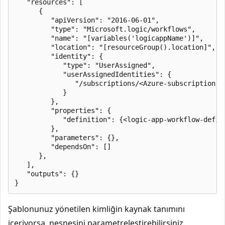
   "resources": [

      {

         "apiVersion": "2016-06-01",

         "type": "Microsoft.logic/workflows",

         "name": "[variables('logicappName')]",

         "location": "[resourceGroup().location]",

         "identity": {

            "type": "UserAssigned",

            "userAssignedIdentities": {

               "/subscriptions/<Azure-subscription-I
            }

         },

         "properties": {

            "definition": {<logic-app-workflow-defini
         },

         "parameters": {},

         "dependsOn": []

      },

   ],

   "outputs": {}

Şablonunuz yönetilen kimliğin kaynak tanımını
içeriyorsa, nesnesini parametreleştirebilirsiniz