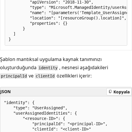
         "apiVersion": "2018-11-30",

         "type": "Microsoft.ManagedIdentity/userAssig
         "name": "[parameters('Template_UserAssignedI
         "location": "[resourceGroup().location]",

         "properties": {}

      }

  ]

Şablon mantıksal uygulama kaynak tanımınızı
oluşturduğunda
, nesnesi aşağıdakileri
identity
ve
özellikleri içerir:
principalId
clientId
JSON
Kopyala
"identity": {

    "type": "UserAssigned",

    "userAssignedIdentities": {

        "<resource-ID>": {

            "principalId": "<principal-ID>",

            "clientId": "<client-ID>"
