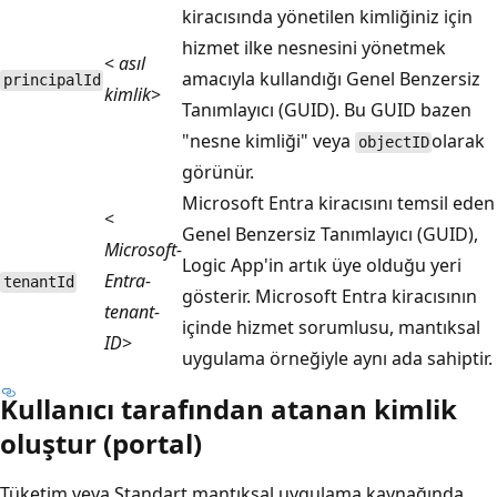
kiracısında yönetilen kimliğiniz için
hizmet ilke nesnesini yönetmek
<
asıl
amacıyla kullandığı Genel Benzersiz
principalId
kimlik
>
Tanımlayıcı (GUID). Bu GUID bazen
"nesne kimliği" veya
olarak
objectID
görünür.
Microsoft Entra kiracısını temsil eden
<
Genel Benzersiz Tanımlayıcı (GUID),
Microsoft-
Logic App'in artık üye olduğu yeri
Entra-
tenantId
gösterir. Microsoft Entra kiracısının
tenant-
içinde hizmet sorumlusu, mantıksal
ID
>
uygulama örneğiyle aynı ada sahiptir.
Kullanıcı tarafından atanan kimlik
oluştur (portal)
Tüketim veya Standart mantıksal uygulama kaynağında