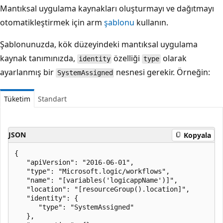
Mantıksal uygulama kaynakları oluşturmayı ve dağıtmayı
otomatikleştirmek için arm
şablonu
kullanın.
Şablonunuzda, kök düzeyindeki mantıksal uygulama
kaynak tanımınızda,
özelliği
olarak
identity
type
ayarlanmış bir
nesnesi gerekir. Örneğin:
SystemAssigned
Tüketim
Standart
JSON
Kopyala
{

   "apiVersion": "2016-06-01",

   "type": "Microsoft.logic/workflows",

   "name": "[variables('logicappName')]",

   "location": "[resourceGroup().location]",

   "identity": {

      "type": "SystemAssigned"

   },
