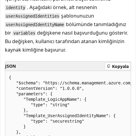
. Aşağıdaki örnek, alt nesnenin
identity
şablonunuzun
userAssignedIdentities
bölümünde tanımladığınız
userAssignedIdentityName
bir
değişkene nasıl başvurduğunu gösterir.
variables
Bu değişken, kullanıcı tarafından atanan kimliğinizin
kaynak kimliğine başvurur.
JSON
Kopyala
{

   "$schema": "https://schema.management.azure.com/s
   "contentVersion": "1.0.0.0",

   "parameters": {

      "Template_LogicAppName": {

         "type": "string"

      },

      "Template_UserAssignedIdentityName": {

         "type": "securestring"

      }

   },
