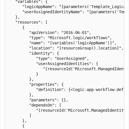
   "variables": {

      "logicAppName": "[parameters('Template_LogicApp
      "userAssignedIdentityName": "[parameters('Temp
   },

   "resources": [

      {

         "apiVersion": "2016-06-01",

         "type": "Microsoft.logic/workflows",

         "name": "[variables('logicAppName')]",

         "location": "[resourceGroup().location]",

         "identity": {

            "type": "UserAssigned",

            "userAssignedIdentities": {

               "[resourceId('Microsoft.ManagedIdenti
            }

         },

         "properties": {

            "definition": {<logic-app-workflow-defini
         },

         "parameters": {},

         "dependsOn": [

            "[resourceId('Microsoft.ManagedIdentity/
         ]

      },

      {
