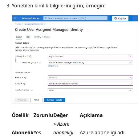
Yönetilen kimlik bilgilerini girin, örneğin:
Özellik
Zorunlu
Değer
Açıklama
<
Azure
Abonelik
Yes
aboneliği-
Azure aboneliği adı.