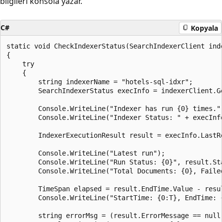
bilgileri konsola yazar.
C#
Kopyala
static void CheckIndexerStatus(SearchIndexerClient ind
{

    try

    {

        string indexerName = "hotels-sql-idxr";

        SearchIndexerStatus execInfo = indexerClient.Ge
        Console.WriteLine("Indexer has run {0} times."
        Console.WriteLine("Indexer Status: " + execInfo
        IndexerExecutionResult result = execInfo.LastRe
        Console.WriteLine("Latest run");

        Console.WriteLine("Run Status: {0}", result.Sta
        Console.WriteLine("Total Documents: {0}, Faile
        TimeSpan elapsed = result.EndTime.Value - resul
        Console.WriteLine("StartTime: {0:T}, EndTime: 
        string errorMsg = (result.ErrorMessage == null)