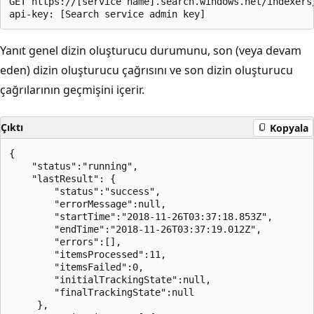
GET https://[service name].search.windows.net/indexers
Yanıt genel dizin oluşturucu durumunu, son (veya devam
eden) dizin oluşturucu çağrısını ve son dizin oluşturucu
çağrılarının geçmişini içerir.
Çıktı
Kopyala
{

    "status":"running",

    "lastResult": {

        "status":"success",

        "errorMessage":null,

        "startTime":"2018-11-26T03:37:18.853Z",

        "endTime":"2018-11-26T03:37:19.012Z",

        "errors":[],

        "itemsProcessed":11,

        "itemsFailed":0,

        "initialTrackingState":null,

        "finalTrackingState":null

     },
