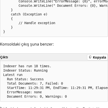
        Console.WriteLine("ErrorMessage: {0}", errorMsg
        Console.WriteLine(" Document Errors: {0}, Warn
    }

    catch (Exception e)

    {

        // Handle exception

    }

Konsoldaki çıkış şuna benzer:
Çıktı
Kopyala
Indexer has run 18 times.

Indexer Status: Running

Latest run

  Run Status: Success

  Total Documents: 7, Failed: 0

  StartTime: 11:29:31 PM, EndTime: 11:29:31 PM, Elapsed
  ErrorMessage: none
