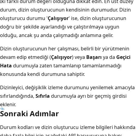
İki farklı durum değeri olduğuna dikkat edin. En üst düzey
durum, dizin oluşturucunun kendisinin durumudur. Dizin
oluşturucu durumu '
Çalışıyor
' ise, dizin oluşturucunun
doğru bir şekilde ayarlandığı ve çalıştırılmaya uygun
olduğu, ancak şu anda çalışmadığı anlamına gelir.
Dizin oluşturucunun her çalışması, belirli bir yürütmenin
devam edip etmediği (
Çalışıyor
) veya
Başarı
ya da
Geçici
Hata
durumuyla zaten tamamlanıp tamamlanmadığı
konusunda kendi durumuna sahiptir.
Dizinleyici, değişiklik izleme durumunu yenilemek amacıyla
sıfırlandığında,
Sıfırla
durumuyla ayrı bir geçmiş girdisi
eklenir.
Sonraki Adımlar
Durum kodları ve dizin oluşturucu izleme bilgileri hakkında
daha fazla bilgi için aşağıdaki API başvurusuna bakın: