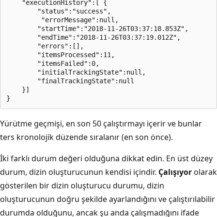
    "executionHistory":[ {

        "status":"success",

         "errorMessage":null,

        "startTime":"2018-11-26T03:37:18.853Z",

        "endTime":"2018-11-26T03:37:19.012Z",

        "errors":[],

        "itemsProcessed":11,

        "itemsFailed":0,

        "initialTrackingState":null,

        "finalTrackingState":null

    }]

Yürütme geçmişi, en son 50 çalıştırmayı içerir ve bunlar
ters kronolojik düzende sıralanır (en son önce).
İki farklı durum değeri olduğuna dikkat edin. En üst düzey
durum, dizin oluşturucunun kendisi içindir.
Çalışıyor
olarak
gösterilen bir dizin oluşturucu durumu, dizin
oluşturucunun doğru şekilde ayarlandığını ve çalıştırılabilir
durumda olduğunu, ancak şu anda çalışmadığını ifade